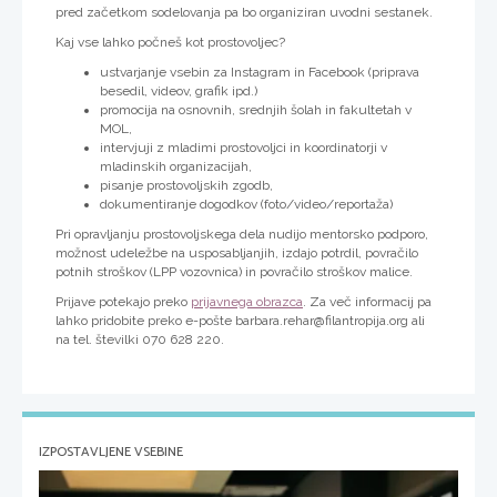
pred začetkom sodelovanja pa bo organiziran uvodni sestanek.
Kaj vse lahko počneš kot prostovoljec?
ustvarjanje vsebin za Instagram in Facebook (priprava
besedil, videov, grafik ipd.)
promocija na osnovnih, srednjih šolah in fakultetah v
MOL,
intervjuji z mladimi prostovoljci in koordinatorji v
mladinskih organizacijah,
pisanje prostovoljskih zgodb,
dokumentiranje dogodkov (foto/video/reportaža)
Pri opravljanju prostovoljskega dela nudijo mentorsko podporo,
možnost udeležbe na usposabljanjih, izdajo potrdil, povračilo
potnih stroškov (LPP vozovnica) in povračilo stroškov malice.
Prijave potekajo preko
prijavnega obrazca
. Za več informacij pa
lahko pridobite preko e-pošte barbara.rehar@filantropija.org ali
na tel. številki 070 628 220.
IZPOSTAVLJENE VSEBINE