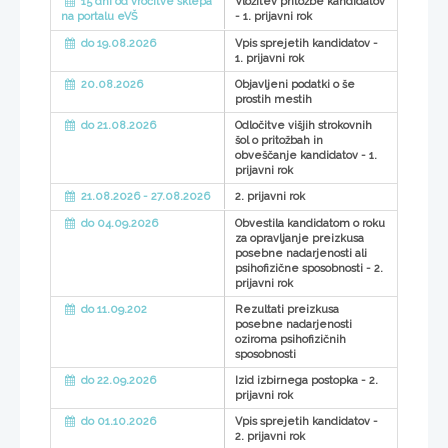
15 dni od vročitve sklepa
Vložitev pritožbe kandidatov
- 1. prijavni rok
na portalu eVŠ
do 19.08.2026
Vpis sprejetih kandidatov -
1. prijavni rok
20.08.2026
Objavljeni podatki o še
prostih mestih
do 21.08.2026
Odločitve višjih strokovnih
šol o pritožbah in
obveščanje kandidatov - 1.
prijavni rok
21.08.2026 - 27.08.2026
2. prijavni rok
do 04.09.2026
Obvestila kandidatom o roku
za opravljanje preizkusa
posebne nadarjenosti ali
psihofizične sposobnosti - 2.
prijavni rok
do 11.09.202
Rezultati preizkusa
posebne nadarjenosti
oziroma psihofizičnih
sposobnosti
do 22.09.2026
Izid izbirnega postopka - 2.
prijavni rok
do 01.10.2026
Vpis sprejetih kandidatov -
2. prijavni rok