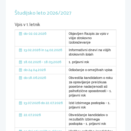
Študijsko leto 2026/2027
Vpis v 1. letnik
do 02.02.2026
Objavljen Razpis za vpis v
višje strokovno
izobraževanje
13.02.2026 in 14.02.2026
Informativni dnevi na višjih
strokovnih šolah
18.02.2026 - 18.03.2026
1. prijavni rok
do 24.04.2026
Odločanje o omejitvah vpisa
do 18.06.2026
Obvestila kandidatom o roku
za opravljanje preizkusa
posebne nadarjenosti ali
psihofizične sposobnosti - 1.
prijavni rok
13.07.2026 do 22.07.2026
Izid izbirnega postopka - 1.
prijavni rok
22.07.2026
Obveščanje kandidatov o
rezultatih izbirnega
postopka - 1. prijavni rok