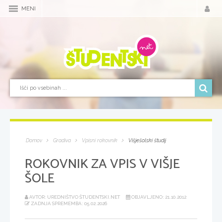
MENI
Domov
Gradiva
Vpisni rokovnik
Višješolski študij
ROKOVNIK ZA VPIS V VIŠJE
ŠOLE
AVTOR: UREDNIŠTVO ŠTUDENTSKI.NET
OBJAVLJENO: 21.10.2012
ZADNJA SPREMEMBA: 05.02.2026