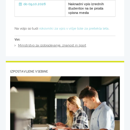
do 09.10.2026
Naknadni vpis izrednih
študentov na še prosta
vpisna mesta
Na voljo so tudi
rokovniki za vpis v višje šole za pretekla leta
.
Viri:
Ministrstvo za izobraževanje, znanost in šport
IZPOSTAVLJENE VSEBINE