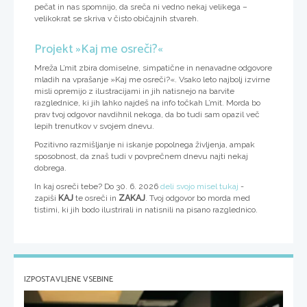
pečat in nas spomnijo, da sreča ni vedno nekaj velikega –
velikokrat se skriva v čisto običajnih stvareh.
Projekt »Kaj me osreči?«
Mreža L’mit zbira domiselne, simpatične in nenavadne odgovore
mladih na vprašanje »Kaj me osreči?«. Vsako leto najbolj izvirne
misli opremijo z ilustracijami in jih natisnejo na barvite
razglednice, ki jih lahko najdeš na info točkah L’mit. Morda bo
prav tvoj odgovor navdihnil nekoga, da bo tudi sam opazil več
lepih trenutkov v svojem dnevu.
Pozitivno razmišljanje ni iskanje popolnega življenja, ampak
sposobnost, da znaš tudi v povprečnem dnevu najti nekaj
dobrega.
In kaj osreči tebe?
Do 30. 6. 2026
deli svojo misel tukaj
-
zapiši
KAJ
te osreči in
ZAKAJ
. Tvoj odgovor bo morda med
tistimi, ki jih bodo ilustrirali in natisnili na pisano razglednico.
IZPOSTAVLJENE VSEBINE