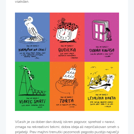
vsakdan.
Včasih je za dober dan dovolj iskren pogovor, sprehod v naravi,
zmaga na rekreativni tekmi, dobra ideja ali nepričakovan smeh s
prijatelji. Prav majhni trenutki pozornosti pogosto pustijo največji