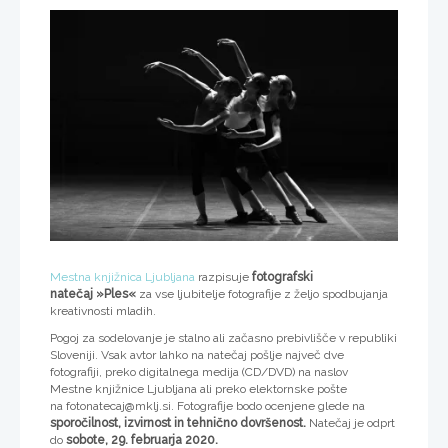
Mestna knjižnica Ljubljana
razpisuje
fotografski
natečaj
»Ples«
za vse ljubitelje fotografije z željo spodbujanja
kreativnosti mladih.
Pogoj za sodelovanje je stalno ali začasno prebivlišče v republiki
Sloveniji. Vsak avtor lahko na natečaj pošlje največ dve
fotografiji, preko digitalnega medija (CD/DVD) na naslov
Mestne knjižnice Ljubljana ali preko elektornske pošte
na fotonatecaj@mklj.si. Fotografije bodo ocenjene glede na
sporočilnost, izvirnost in tehnično dovršenost.
Natečaj je odprt
do
sobote, 29. februarja 2020.