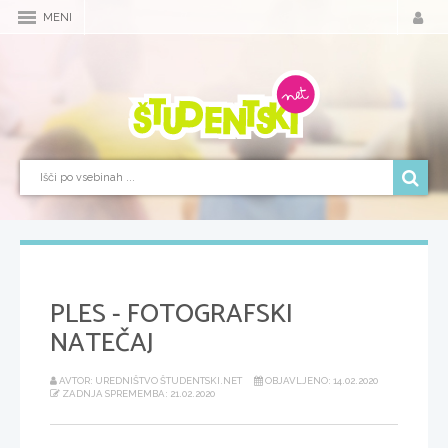
MENI
PLES - FOTOGRAFSKI
NATEČAJ
AVTOR: UREDNIŠTVO ŠTUDENTSKI.NET
OBJAVLJENO: 14.02.2020
ZADNJA SPREMEMBA: 21.02.2020