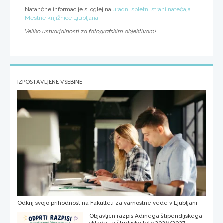
Natančne informacije si oglej na
uradni spletni strani natečaja
Mestne knjižnice Ljubljana
.
Veliko ustvarjalnosti za fotografskim objektivom!
IZPOSTAVLJENE VSEBINE
Odkrij svojo prihodnost na Fakulteti za varnostne vede v Ljubljani
Objavljen razpis Adinega štipendijskega
sklada za študijsko leto 2026/2027