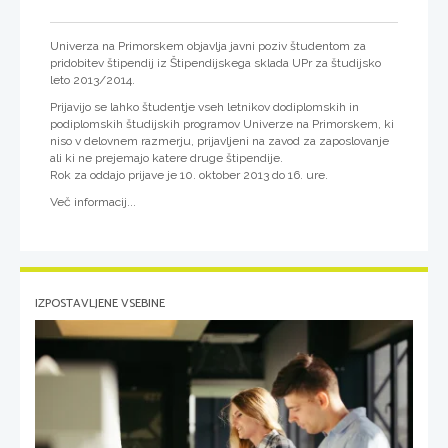
Univerza na Primorskem objavlja javni poziv študentom za
pridobitev štipendij
iz Štipendijskega sklada UPr za študijsko
leto 2013/2014.
Prijavijo se lahko študentje vseh letnikov dodiplomskih in
podiplomskih študijskih programov Univerze na Primorskem, ki
niso v delovnem razmerju, prijavljeni na zavod za zaposlovanje
ali ki ne prejemajo katere druge štipendije.
Rok za oddajo prijave je 10. oktober 2013 do 16. ure.
Več informacij...
IZPOSTAVLJENE VSEBINE