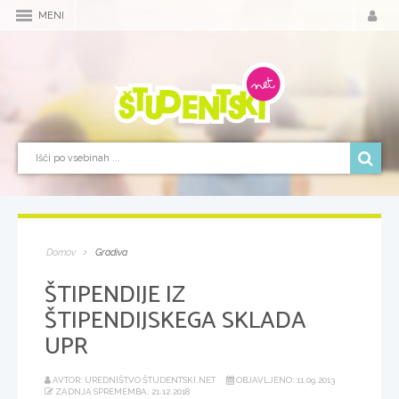
MENI
Domov
Gradiva
ŠTIPENDIJE IZ
ŠTIPENDIJSKEGA SKLADA
UPR
AVTOR: UREDNIŠTVO ŠTUDENTSKI.NET
OBJAVLJENO: 11.09.2013
ZADNJA SPREMEMBA: 21.12.2018