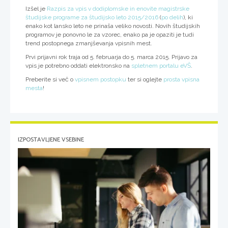
Izšel je
Razpis za vpis v dodiplomske in enovite magistrske
študijske programe za študijsko leto 2015/2016
(
po delih
), ki
enako kot lansko leto ne prinaša veliko novosti. Novih študijskih
programov je ponovno le za vzorec, enako pa je opaziti je tudi
trend postopnega zmanjševanja vpisnih mest.
Prvi prijavni rok traja od 5. februarja do 5. marca 2015. Prijavo za
vpis je potrebno oddati elektronsko na
spletnem portalu eVŠ
.
Preberite si več o
vpisnem postopku
ter si oglejte
prosta vpisna
mesta
!
IZPOSTAVLJENE VSEBINE