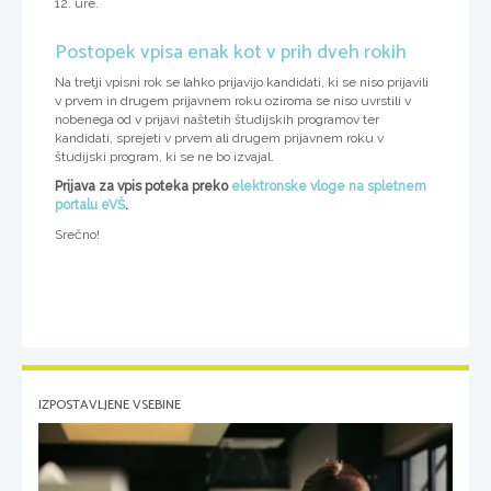
12. ure.
Postopek vpisa enak kot v prih dveh rokih
Na tretji vpisni rok se lahko prijavijo kandidati, ki se niso prijavili
v prvem in drugem prijavnem roku oziroma se niso uvrstili v
nobenega od v prijavi naštetih študijskih programov ter
kandidati, sprejeti v prvem ali drugem prijavnem roku v
študijski program, ki se ne bo izvajal.
Prijava za vpis poteka preko
elektronske vloge na spletnem
portalu eVŠ
.
Srečno!
IZPOSTAVLJENE VSEBINE