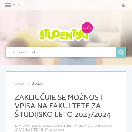
MENI
Domov
Gradiva
ZAKLJUČUJE SE MOŽNOST
VPISA NA FAKULTETE ZA
ŠTUDIJSKO LETO 2023/2024
AVTOR: UREDNIŠTVO ŠTUDENTSKI.NET
OBJAVLJENO: 25.09.2023
ZADNJA SPREMEMBA: 25.09.2023