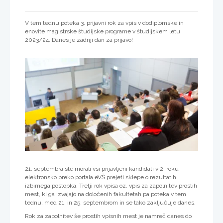
V tem tednu poteka 3. prijavni rok za vpis v dodiplomske in
enovite magistrske študijske programe v študijskem letu
2023/24. Danes je zadnji dan za prijavo!
21. septembra ste morali vsi prijavljeni kandidati v 2. roku
elektronsko preko portala eVŠ prejeti sklepe o rezultatih
izbirnega postopka. Tretji rok vpisa oz. vpis za zapolnitev prostih
mest, ki ga izvajajo na določenih fakultetah pa poteka v tem
tednu, med 21. in 25. septembrom in se tako zaključuje danes.
Rok za zapolnitev še prostih vpisnih mest je namreč danes do