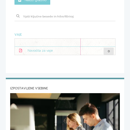
Naloži gradivo
VAJE
0
Navodila za vaje
IZPOSTAVLJENE VSEBINE