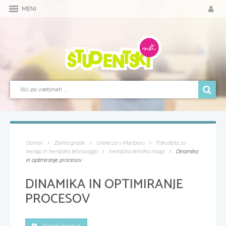
MENI
Domov
Zbirka gradiv
Univerza v Mariboru
Fakulteta za
kemijo in kemijsko tehnologijo
Kemijska tehnika (mag)
Dinamika
in optimiranje procesov
DINAMIKA IN OPTIMIRANJE
PROCESOV