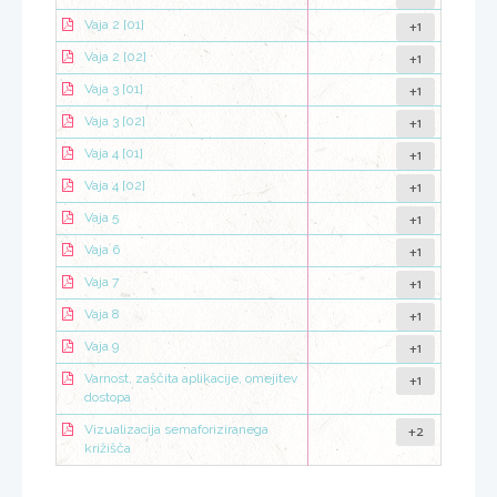
+1
Vaja 2 [01]
+1
Vaja 2 [02]
+1
Vaja 3 [01]
+1
Vaja 3 [02]
+1
Vaja 4 [01]
+1
Vaja 4 [02]
+1
Vaja 5
+1
Vaja 6
+1
Vaja 7
+1
Vaja 8
+1
Vaja 9
+1
Varnost, zaščita aplikacije, omejitev
dostopa
+2
Vizualizacija semaforiziranega
križišča