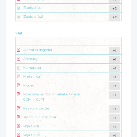
+2
Zapiski [01]
+2
Zapiski [02]
VAJE
+1
Alarmi in dogodki
+1
Animacija
+1
Kompresor
+1
Mešalnica
+1
Model
+1
Povezava na PLC krmilnike Omron
CQM in CJM
+1
Razvojno orodje
+1
Trendi in histogrami
+1
Vaja 1 [01]
+1
Vaja 1 [02]