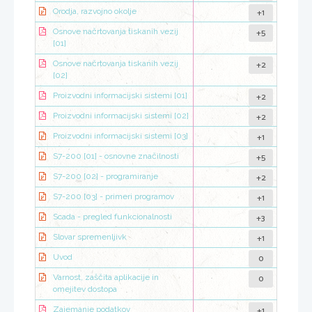
+1
Orodja, razvojno okolje
+5
Osnove načrtovanja tiskanih vezij
[01]
+2
Osnove načrtovanja tiskanih vezij
[02]
+2
Proizvodni informacijski sistemi [01]
+2
Proizvodni informacijski sistemi [02]
+1
Proizvodni informacijski sistemi [03]
+5
S7-200 [01] - osnovne značilnosti
+2
S7-200 [02] - programiranje
+1
S7-200 [03] - primeri programov
+3
Scada - pregled funkcionalnosti
+1
Slovar spremenljivk
0
Uvod
0
Varnost, zaščita aplikacije in
omejitev dostopa
+1
Zajemanje podatkov