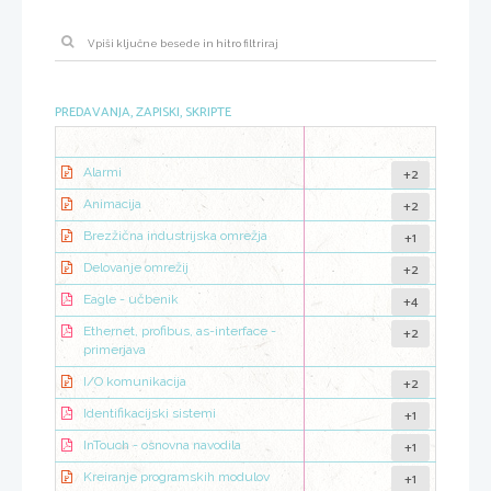
PREDAVANJA, ZAPISKI, SKRIPTE
+2
Alarmi
+2
Animacija
+1
Brezžična industrijska omrežja
+2
Delovanje omrežij
+4
Eagle - učbenik
+2
Ethernet, profibus, as-interface -
primerjava
+2
I/O komunikacija
+1
Identifikacijski sistemi
+1
InTouch - osnovna navodila
+1
Kreiranje programskih modulov