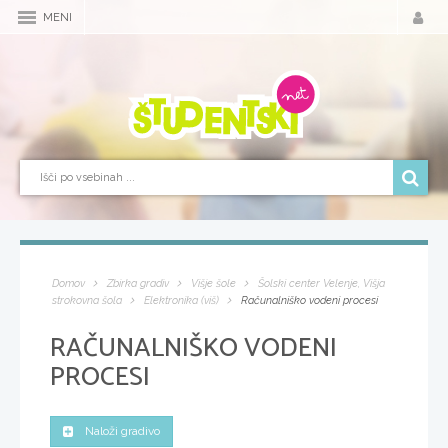
MENI
Domov
Zbirka gradiv
Višje šole
Šolski center Velenje, Višja
strokovna šola
Elektronika (viš)
Računalniško vodeni procesi
RAČUNALNIŠKO VODENI
PROCESI
Naloži gradivo