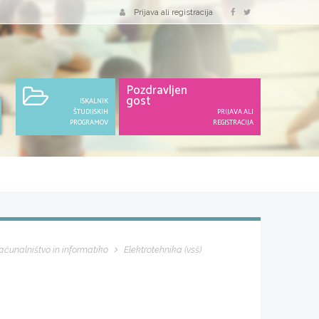
Prijava ali registracija
Pozdravljen
gost
ISKALNIK
ŠTUDIJSKIH
PRIJAVA ALI
PROGRAMOV
REGISTRACIJA
računalništvo in informatiko
Elektrotehnika (vsš)