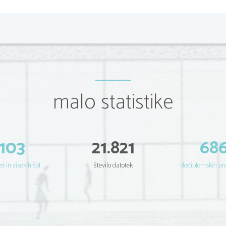
malo statistike
103
21.821
68
et in visokih šol
število datotek
dodiplomskih p