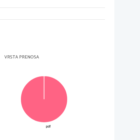
VRSTA PRENOSA
BC + ABC + ABC + ABC