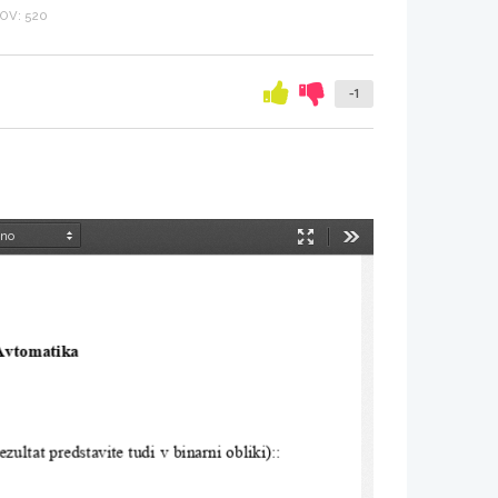
OV: 520
-1
Način
Orodja
predstavitve
 Avtomatika
ezult
at predstavite tudi v binarni obliki)::