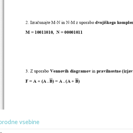
2. Izračunajte M-N in N-M z uporabo 
dvojiškega komple
M = 10011010,  N = 00001011
3. Z uporabo 
Vennovih diagramov
 in 
pravilnostne (izjav
F = A + (A . B) = A . (A + B)
orodne vsebine
4.  Boolova  funkcija  je    določena  s  spodnjo  izjavnostn
konjunktivni kanonični obliki ter narišite Veitchev diagra