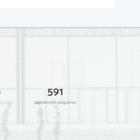
6
591
rogramov
podiplomskih programov