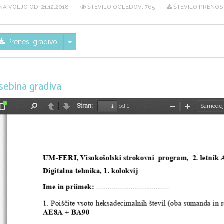
NA VOLJO OD:
21.12.2018
ŠTEVILO OGLEDOV: 765
ŠTEVILO PRENOS
Skrij/prikaži meni
Prenesi gradivo
sebina gradiva
Stran:
od 1
Preklopi
Najdi
Nazaj
Naprej
Pomanjšaj
Povečaj
stransko
vrstico
UM-FERI, Visokošolski strokovni  program,  2. letnik
Digitalna tehnika, 1. kolokvij
Ime in priimek: 
......................................
1. Poiščite vsoto heksadecimalnih števil (oba sumanda in r
AE8A + BA90