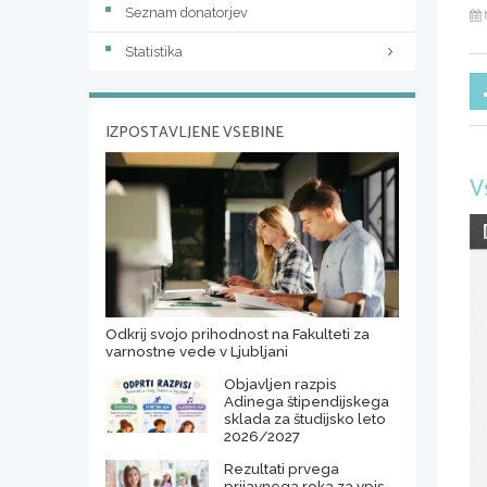
Seznam donatorjev
Statistika
IZPOSTAVLJENE VSEBINE
V
Odkrij svojo prihodnost na Fakulteti za
varnostne vede v Ljubljani
Objavljen razpis
Adinega štipendijskega
sklada za študijsko leto
2026/2027
Rezultati prvega
prijavnega roka za vpis