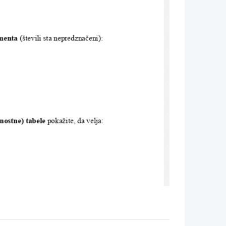
menta
 (števili sta nepredznačeni):
nostne) tabele
 pokažite, da velja:
o  tabelo. 
Določite 
F
  v  disjunktivni  in
m!