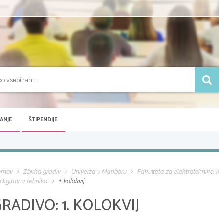
VANJE
ŠTIPENDIJE
omov
Zbirka gradiv
Univerza v Mariboru
Fakulteta za elektrotehniko, 
Digitalna tehnika
1. kolokvij
GRADIVO:
1. KOLOKVIJ