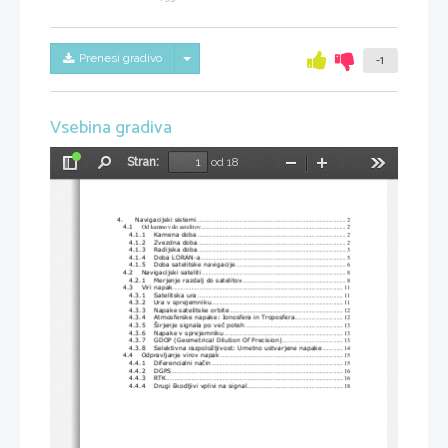
Skrij/prikaži meni
Prenesi gradivo
-1
Vsebina gradiva
Stran:
od 18
Preklopi
Najdi
Pomanjšaj
Povečaj
Orodja
stransko
vrstico
4.
Navigacijski sistemi
................................................................................................ 2 
4.1
Od kamnov do satelitov
.............................................................................................. 2 
4.1.1
Kamena doba
................................................................................................ 2 
4.1.2
Zvezdna doba
................................................................................................ 2 
4.1.3
Radijska doba
................................................................................................ 3 
4.1.4
Doba LORAN-a
.............................................................................................. 5 
4.1.5
Doba satelitske navigacije
....................................................................... 6 
4.2
Navigacijski sateliti
............................................................................................. 8 
4.2.1
Merjenje razdalj do satelitov
................................................................... 8 
4.3
Viri napak
.............................................................................................................. 11 
4.3.1
Satelitska ura
.............................................................................................. 11 
4.3.2
Ura v sprejemniku
..................................................................................... 11 
4.3.3
Napake satelitske orbite
......................................................................... 12 
4.3.4
Atmosferske napake: Ionosfera in Troposfera
............................... 12 
4.3.5
Širjenje signala po ve
č
 poteh
............................................................... 13 
4.3.6
Napake v sprejemniku
............................................................................. 13 
4.3.7
GDOP (Geometrical Dilution Of Precision)
....................................... 13 
4.3.8
Selektivna razpoložljivost: Umetno ustvarjene napake
............. 14 
4.4
dpravljanje virov napak
O
............................................................................... 15 
4.4.1
Diferencialni na
č
in
..................................................................................... 15 
4.4.2
DGPS
............................................................................................................... 16 
4.4.3
RTK
.................................................................................................................. 16 
4.4.4
Drugi škodljivi vplivi na signal
.............................................................. 18