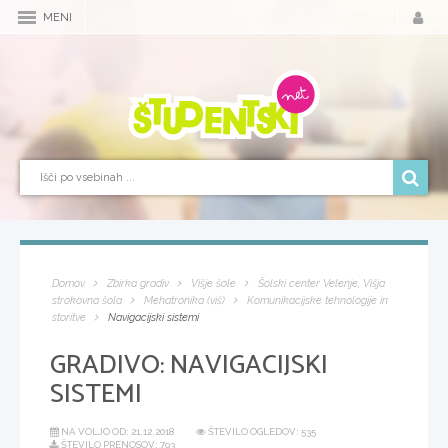
MENI
Domov
Zbirka gradiv
Višje šole
Šolski center Velenje, Višja
strokovna šola
Mehatronika (viš)
Komunikacijske tehnologije in
storitve
Navigacijski sistemi
GRADIVO:
NAVIGACIJSKI
SISTEMI
NA VOLJO OD:
21.12.2018
ŠTEVILO OGLEDOV: 535
ŠTEVILO PRENOSOV: 793