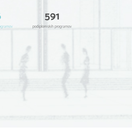
6
591
rogramov
podiplomskih programov