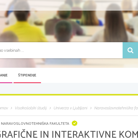
VANJE
ŠTIPENDIJE
omov
Visokošolski študij
Univerza v Ljubljani
Naravoslovnotehniška fa
 NARAVOSLOVNOTEHNIŠKA FAKULTETA
GRAFIČNE IN INTERAKTIVNE KOM