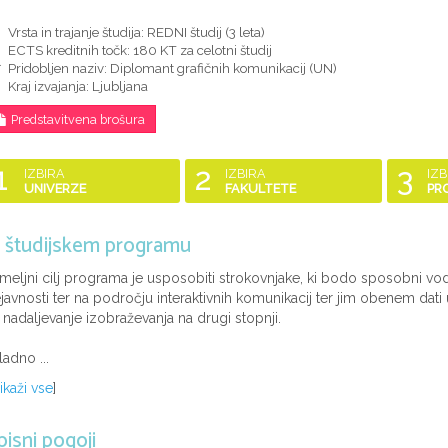
Vrsta in trajanje študija: REDNI študij (
3 leta
)
ECTS kreditnih točk: 180 KT za celotni študij
Pridobljen naziv:
Diplomant grafičnih komunikacij (UN)
Kraj izvajanja: Ljubljana
Predstavitvena brošura
1
2
3
IZBIRA
IZBIRA
IZB
UNIVERZE
FAKULTETE
PR
 študijskem programu
meljni cilj programa je usposobiti strokovnjake, ki bodo sposobni vod
javnosti ter na področju interaktivnih komunikacij ter jim obenem dati
 nadaljevanje izobraževanja na drugi stopnji.
ladno ...
ikaži vse
]
pisni pogoji