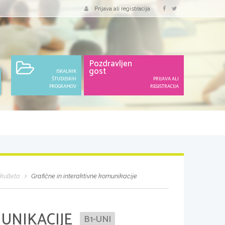
Prijava ali registracija
Pozdravljen
gost
ISKALNIK
ŠTUDIJSKIH
PRIJAVA ALI
PROGRAMOV
REGISTRACIJA
kulteta
Grafične in interaktivne komunikacije
UNIKACIJE
B1-UNI