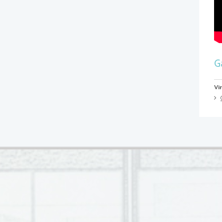
Ga
Vi