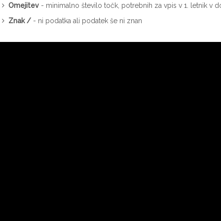
Omejitev
- minimalno število točk, potrebnih za vpis v 1. letnik 
Znak /
- ni podatka ali podatek še ni znan