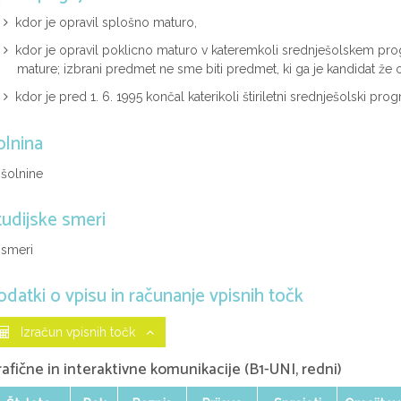
kdor je opravil splošno maturo,
kdor je opravil poklicno maturo v kateremkoli srednješolskem pr
mature; izbrani predmet ne sme biti predmet, ki ga je kandidat že op
kdor je pred 1. 6. 1995 končal katerikoli štiriletni srednješolski pro
olnina
 šolnine
tudijske smeri
 smeri
odatki o vpisu in računanje vpisnih točk
Izračun vpisnih točk
afične in interaktivne komunikacije (B1-UNI, redni)