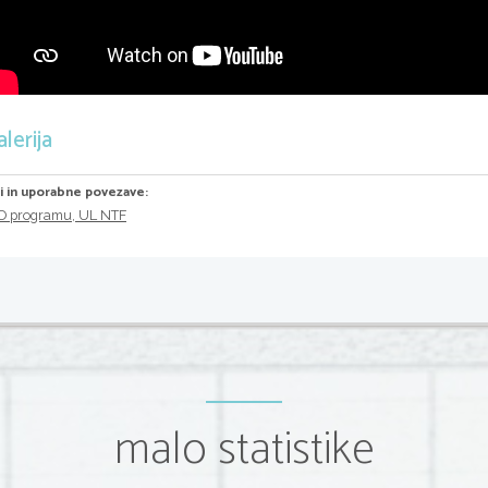
lerija
ri in uporabne povezave:
O programu, UL NTF
malo statistike