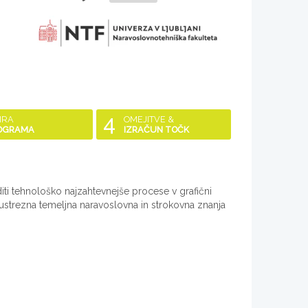
4
IRA
OMEJITVE &
OGRAMA
IZRAČUN TOČK
iti tehnološko najzahtevnejše procese v grafični
 ustrezna temeljna naravoslovna in strokovna znanja