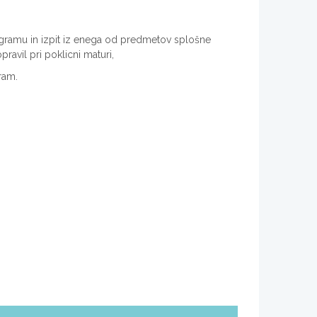
ogramu in izpit iz enega od predmetov splošne
ravil pri poklicni maturi,
gram.