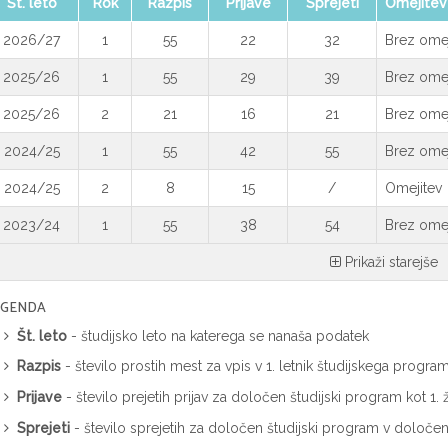
Št. leto
Rok
Razpis
Prijave
Sprejeti
Omejitev
2026/27
1
55
22
32
Brez omej
2025/26
1
55
29
39
Brez omej
2025/26
2
21
16
21
Brez omeji
2024/25
1
55
42
55
Brez omej
2024/25
2
8
15
/
Omejitev
2023/24
1
55
38
54
Brez omej
Prikaži starejše
EGENDA
Št. leto
- študijsko leto na katerega se nanaša podatek
Razpis
- število prostih mest za vpis v 1. letnik študijskega progra
Prijave
- število prejetih prijav za določen študijski program kot 1
Sprejeti
- število sprejetih za določen študijski program v določ