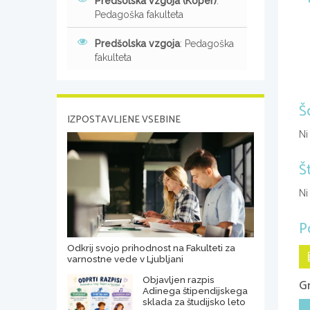
Predšolska vzgoja (Koper)
:
Pedagoška fakulteta
Predšolska vzgoja
: Pedagoška
fakulteta
Š
IZPOSTAVLJENE VSEBINE
Ni
Š
Ni
P
Odkrij svojo prihodnost na Fakulteti za
varnostne vede v Ljubljani
Objavljen razpis
Gr
Adinega štipendijskega
sklada za študijsko leto