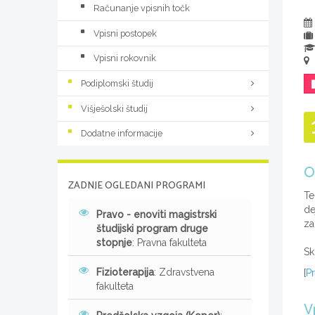
Računanje vpisnih točk
Vpisni postopek
Vpisni rokovnik
Podiplomski študij
Višješolski študij
Dodatne informacije
O
ZADNJE OGLEDANI PROGRAMI
Te
de
Pravo - enoviti magistrski
za
študijski program druge
stopnje
: Pravna fakulteta
Sk
Fizioterapija
: Zdravstvena
[
Pr
fakulteta
V