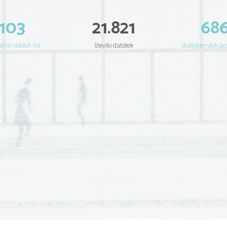
103
21.821
68
et in visokih šol
število datotek
dodiplomskih p