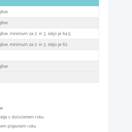
itve
itve
tve, minimum za 2. in 3. željo je 64,5
itve, minimum za 2. in 3. željo je 62
itve
ma
. želja v določenem roku
enem prijavnem roku