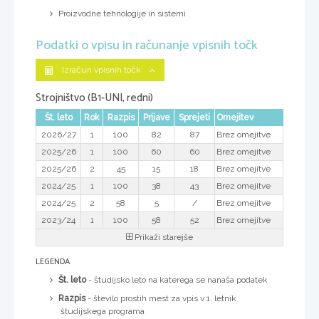
Proizvodne tehnologije in sistemi
Podatki o vpisu in računanje vpisnih točk
Izračun vpisnih točk
Strojništvo (B1-UNI, redni)
Št. leto
Rok
Razpis
Prijave
Sprejeti
Omejitev
2026/27
1
100
82
87
Brez omejitve
2025/26
1
100
60
60
Brez omejitve
2025/26
2
45
15
18
Brez omejitve
2024/25
1
100
38
43
Brez omejitve
2024/25
2
58
5
/
Brez omejitve
2023/24
1
100
58
52
Brez omejitve
Prikaži starejše
LEGENDA
Št. leto
- študijsko leto na katerega se nanaša podatek
Razpis
- število prostih mest za vpis v 1. letnik
študijskega programa