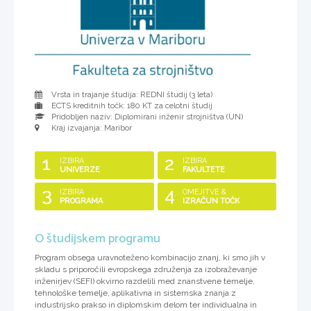
Vrsta in trajanje študija: REDNI študij (
3 leta
)
ECTS kreditnih točk: 180 KT za celotni študij
Pridobljen naziv:
Diplomirani inženir strojništva (UN)
Kraj izvajanja: Maribor
1
2
IZBIRA
IZBIRA
UNIVERZE
FAKULTETE
3
4
IZBIRA
OMEJITVE &
PROGRAMA
IZRAČUN TOČK
O študijskem programu
Program obsega uravnoteženo kombinacijo znanj, ki smo jih v
skladu s priporočili evropskega združenja za izobraževanje
inženirjev (SEFI) okvirno razdelili med znanstvene temelje,
tehnološke temelje, aplikativna in sistemska znanja z
industrijsko prakso in diplomskim delom ter individualna in