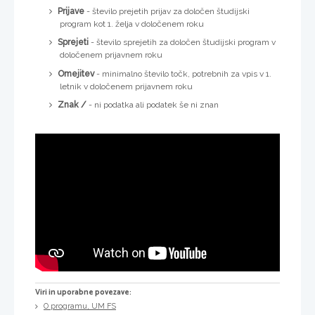
Prijave
- število prejetih prijav za določen študijski
program kot 1. želja v določenem roku
Sprejeti
- število sprejetih za določen študijski program v
določenem prijavnem roku
Omejitev
- minimalno število točk, potrebnih za vpis v 1.
letnik v določenem prijavnem roku
Znak /
- ni podatka ali podatek še ni znan
Viri in uporabne povezave:
O programu, UM FS