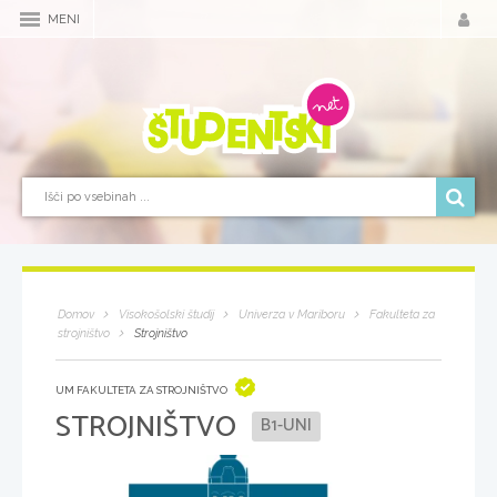
MENI
Domov
Visokošolski študij
Univerza v Mariboru
Fakulteta za
strojništvo
Strojništvo
UM FAKULTETA ZA STROJNIŠTVO
STROJNIŠTVO
B1-UNI