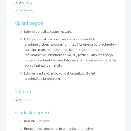
poslovna ...
[
Prikaži vse
]
Vpisni pogoji
kdor je opravil splošno maturo,
kdor je opravil poklicno maturo v kateremkoli
srednješolskem programu in izpit iz enega od predmetov
splošne mature: mehanika, fizika, matematika,
računalništvo, elektrotehnika, tuj jezik ali likovna teorija;
izbrani predmet ne sme biti predmet, ki ga je kandidat že
opravil pri poklicni maturi,
kdor je pred 1. 6. 1995 končal katerikoli štiriletni
srednješolski program.
Šolnina
Ni šolnine
Študijske smeri
Konstrukterstvo
Energetsko, procesno in okoljsko strojništvo