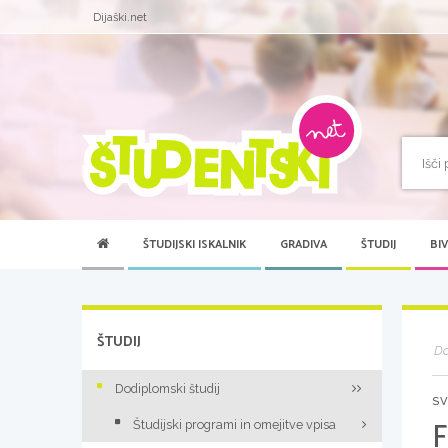
Dijaški.net
ŠTUDIJSKI ISKALNIK
GRADIVA
ŠTUDIJ
BI
ŠTUDIJ
D
Dodiplomski študij
SV
F
Študijski programi in omejitve vpisa