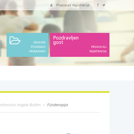
Prijava ali registracija
Pozdravljen
gost
ISKALNIK
ŠTUDIJSKIH
PRIJAVA ALI
PROGRAMOV
REGISTRACIJA
zdravstvo Angele Boškin
Fizioterapija