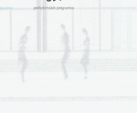
rogramov
podiplomskih programov