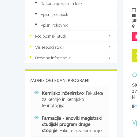
Računanje vpisnih točk
Vpisni postopek
Vpisni rokovnik
Podiplomski študij
Višješolski študij
Dodatne informacije
O
ZADNJE OGLEDANI PROGRAMI
Št
zv
Kemijsko inženirstvo
: Fakulteta
kl
za kemijo in kemijsko
tehnologijo
[
Pr
Farmacija - enoviti magistrski
V
študijski program druge
stopnje
: Fakulteta za farmacijo