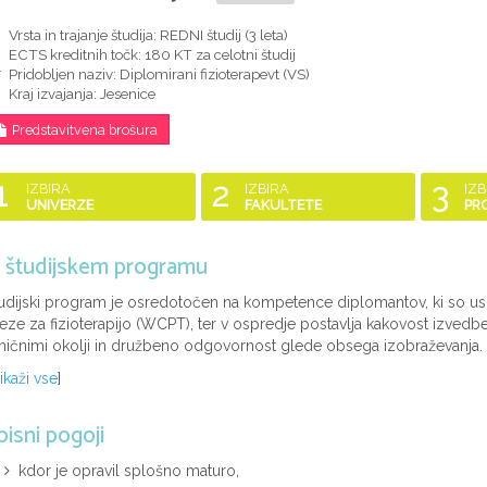
Vrsta in trajanje študija: REDNI študij (
3 leta
)
ECTS kreditnih točk: 180 KT za celotni študij
Pridobljen naziv:
Diplomirani fizioterapevt (VS)
Kraj izvajanja: Jesenice
Predstavitvena brošura
1
2
3
IZBIRA
IZBIRA
IZB
UNIVERZE
FAKULTETE
PR
 študijskem programu
udijski program je osredotočen na kompetence diplomantov, ki so u
eze za fizioterapijo (WCPT), ter v ospredje postavlja kakovost izved
iničnimi okolji in družbeno odgovornost glede obsega izobraževanja. .
ikaži vse
]
pisni pogoji
kdor je opravil splošno maturo,