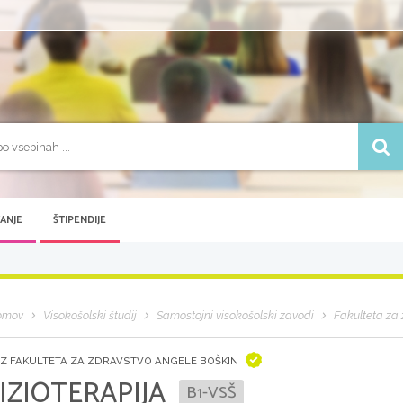
VANJE
ŠTIPENDIJE
omov
Visokošolski študij
Samostojni visokošolski zavodi
Fakulteta za 
Z FAKULTETA ZA ZDRAVSTVO ANGELE BOŠKIN
IZIOTERAPIJA
B1-VSŠ