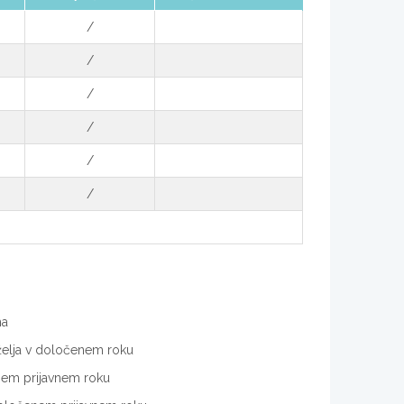
/
/
/
/
/
/
ma
. želja v določenem roku
enem prijavnem roku