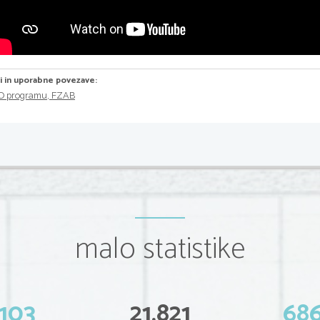
ri in uporabne povezave:
O programu, FZAB
malo statistike
103
21.821
68