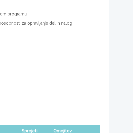
lskem programu.
posobnosti za opravljanje del in nalog
Sprejeti
Omejitev