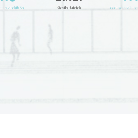
et in visokih šol
število datotek
dodiplomskih p