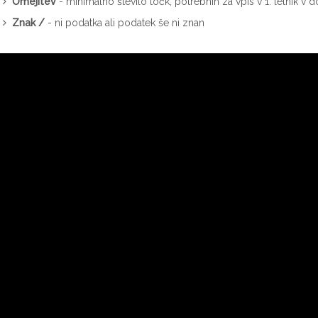
Omejitev
- minimalno število točk, potrebnih za vpis v 1. letnik 
Znak /
- ni podatka ali podatek še ni znan