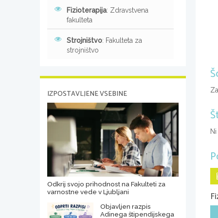
Fizioterapija
: Zdravstvena
fakulteta
Strojništvo
: Fakulteta za
strojništvo
Š
Za
IZPOSTAVLJENE VSEBINE
Š
Ni
P
Odkrij svojo prihodnost na Fakulteti za
varnostne vede v Ljubljani
Fi
Objavljen razpis
Adinega štipendijskega