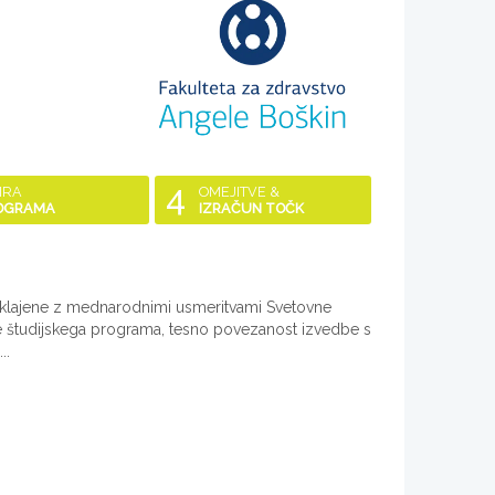
4
IRA
OMEJITVE &
OGRAMA
IZRAČUN TOČK
sklajene z mednarodnimi usmeritvami Svetovne
be študijskega programa, tesno povezanost izvedbe s
..