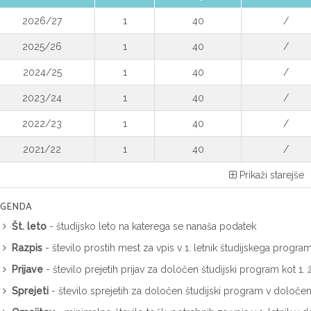
2026/27
1
40
/
2025/26
1
40
/
2024/25
1
40
/
2023/24
1
40
/
2022/23
1
40
/
2021/22
1
40
/
Prikaži starejše
EGENDA
Št. leto
- študijsko leto na katerega se nanaša podatek
Razpis
- število prostih mest za vpis v 1. letnik študijskega progra
Prijave
- število prejetih prijav za določen študijski program kot 1
Sprejeti
- število sprejetih za določen študijski program v določ