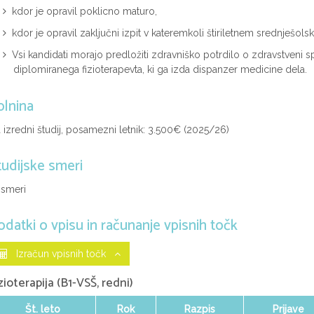
kdor je opravil poklicno maturo,
kdor je opravil zaključni izpit v kateremkoli štiriletnem srednješo
Vsi kandidati morajo predložiti zdravniško potrdilo o zdravstveni s
diplomiranega fizioterapevta, ki ga izda dispanzer medicine dela.
olnina
 izredni študij, posamezni letnik: 3.500€ (2025/26)
tudijske smeri
 smeri
odatki o vpisu in računanje vpisnih točk
Izračun vpisnih točk
zioterapija (B1-VSŠ, redni)
Št. leto
Rok
Razpis
Prijave