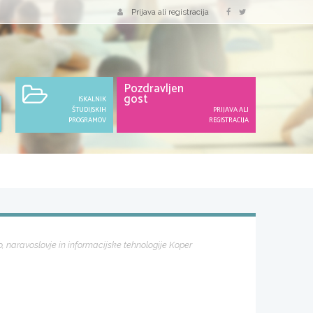
Prijava ali registracija
Pozdravljen
gost
ISKALNIK
ŠTUDIJSKIH
PRIJAVA ALI
PROGRAMOV
REGISTRACIJA
 naravoslovje in informacijske tehnologije Koper