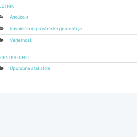
 LETNIK
Analiza 4
Ravninska in prostorska geometrija
Verjetnost
BIRNI PREDMETI
Uporabna statistika