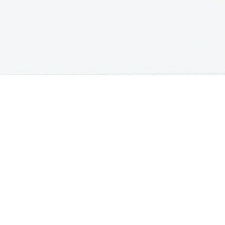
DODIPLOMSKI ŠTUDIJ
PODIPLOMSKI ŠTUDIJ
B
Iskalnik študijskih programov
Podiplomski študijski programi
Št
Univerze
Univerze
Sp
Fakultete in visoke šole
Vpis na podiplomski študij
Di
Višje šole
Di