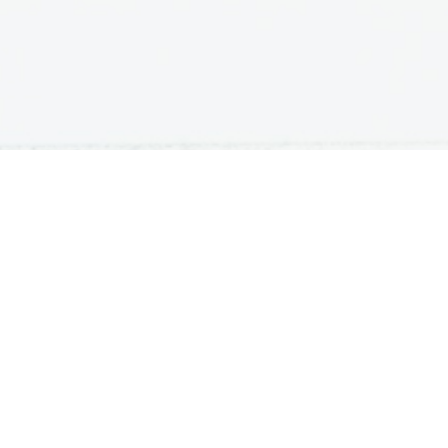
IVANJE
ŠTIPENDIJE
udentski domovi
Zoisova štipendija
rejem v študentski dom
Državna štipendija
jaški domovi za študente
Karovska štipendija
jaški domovi za študente višjih
Ostale štipendije