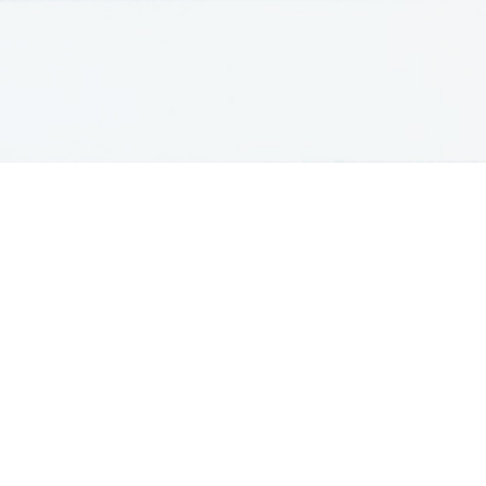
GRADIVA
Študentska gradiva
Pošlji datoteke
Seznam donatorjev
Najbolje ocenjena