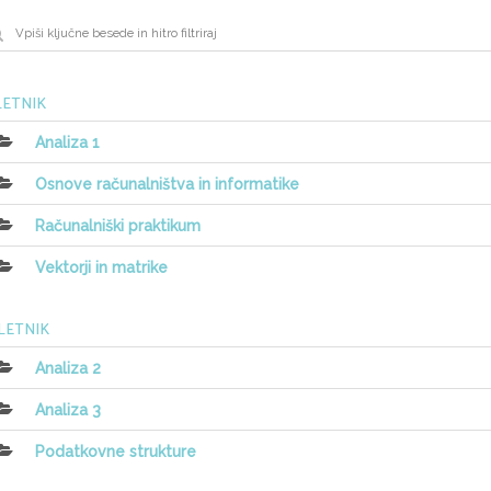
 LETNIK
Analiza 1
Osnove računalništva in informatike
Računalniški praktikum
Vektorji in matrike
 LETNIK
Analiza 2
Analiza 3
Podatkovne strukture