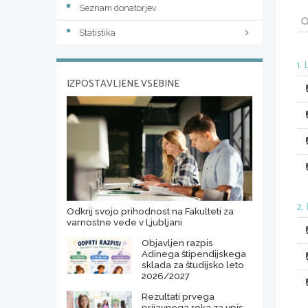
Seznam donatorjev
Statistika
1.
IZPOSTAVLJENE VSEBINE
2.
Odkrij svojo prihodnost na Fakulteti za
varnostne vede v Ljubljani
Objavljen razpis
Adinega štipendijskega
sklada za študijsko leto
2026/2027
Rezultati prvega
prijavnega roka za vpis