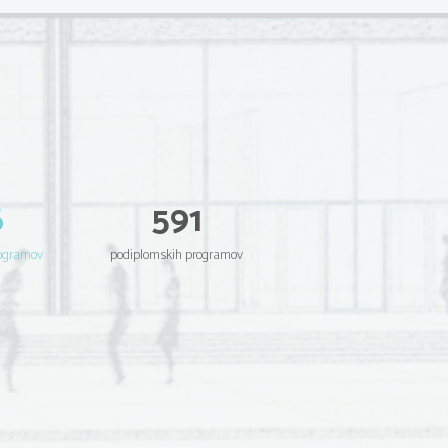
6
591
rogramov
podiplomskih programov