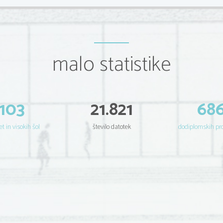
malo statistike
103
21.821
68
et in visokih šol
število datotek
dodiplomskih p