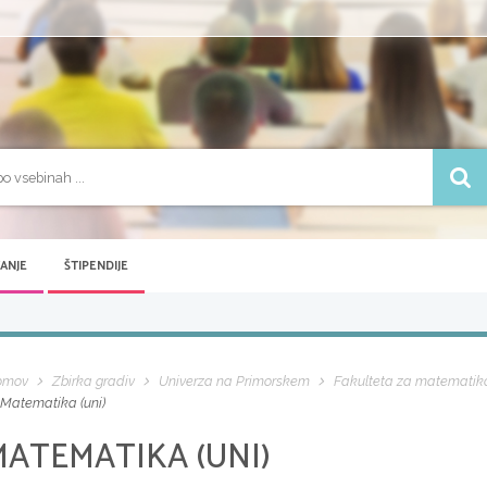
VANJE
ŠTIPENDIJE
omov
Zbirka gradiv
Univerza na Primorskem
Fakulteta za matematiko,
Matematika (uni)
MATEMATIKA (UNI)