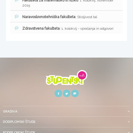
Fakulteta za matematiko in fiziko
: 1. kolokvij, november
2015
Naravoslovnotehniška fakulteta
: Stisljivost tal
Zdravstvena fakulteta
: 1. kolokvij - vprašanja in odgovori
GRADIVA
DODIPLOMSKI ŠTUDIJ
PODIPLOMSKI ŠTUDIJ