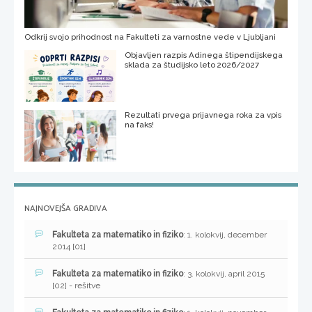
Odkrij svojo prihodnost na Fakulteti za varnostne vede v Ljubljani
Objavljen razpis Adinega štipendijskega
sklada za študijsko leto 2026/2027
Rezultati prvega prijavnega roka za vpis
na faks!
NAJNOVEJŠA GRADIVA
Fakulteta za matematiko in fiziko
: 1. kolokvij, december
2014 [01]
Fakulteta za matematiko in fiziko
: 3. kolokvij, april 2015
[02] - rešitve