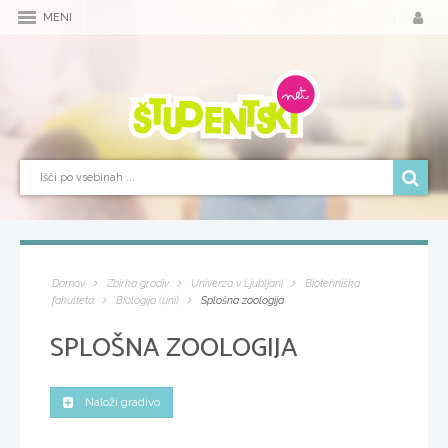
MENI
Domov
Zbirka gradiv
Univerza v Ljubljani
Biotehniška
fakulteta
Biologija (uni)
Splošna zoologija
SPLOŠNA ZOOLOGIJA
Naloži gradivo