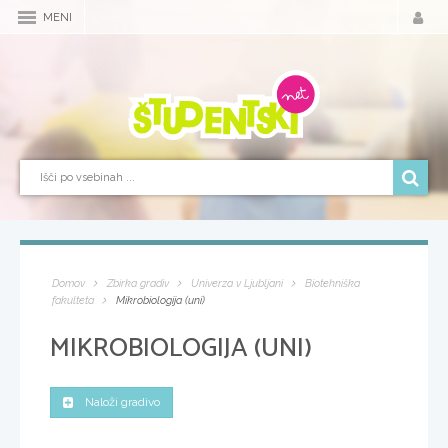
MENI
Domov
Zbirka gradiv
Univerza v Ljubljani
Biotehniška
fakulteta
Mikrobiologija (uni)
MIKROBIOLOGIJA (UNI)
Naloži gradivo