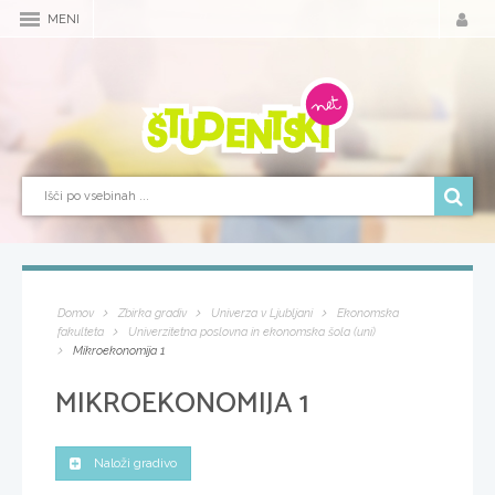
MENI
Domov
Zbirka gradiv
Univerza v Ljubljani
Ekonomska
fakulteta
Univerzitetna poslovna in ekonomska šola (uni)
Mikroekonomija 1
MIKROEKONOMIJA 1
Naloži gradivo