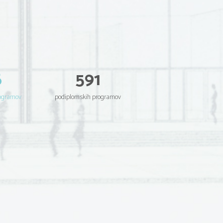
6
591
rogramov
podiplomskih programov