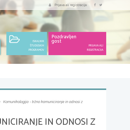
Prijava ali registracija
Pozdravljen
gost
ISKALNIK
ŠTUDIJSKIH
PRIJAVA ALI
PROGRAMOV
REGISTRACIJA
Komunikologija - tržno komuniciranje in odnosi z
ICIRANJE IN ODNOSI Z