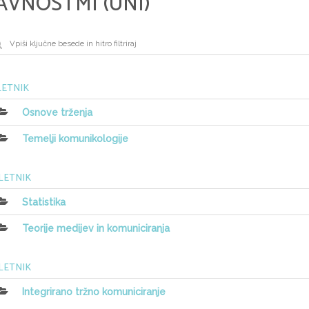
AVNOSTMI (UNI)
 LETNIK
Osnove trženja
Temelji komunikologije
 LETNIK
Statistika
Teorije medijev in komuniciranja
 LETNIK
Integrirano tržno komuniciranje