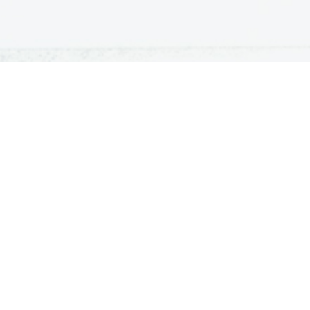
IVANJE
ŠTIPENDIJE
udentski domovi
Zoisova štipendija
rejem v študentski dom
Državna štipendija
jaški domovi za študente
Karovska štipendija
jaški domovi za študente višjih
Ostale štipendije