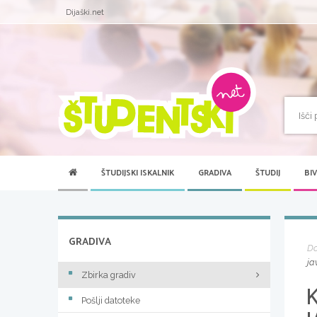
Dijaški.net
ŠTUDIJSKI ISKALNIK
GRADIVA
ŠTUDIJ
BI
GRADIVA
D
ja
Zbirka gradiv
Pošlji datoteke