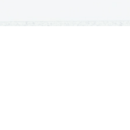
DODIPLOMSKI ŠTUDIJ
PODIPLOMSKI ŠTUDIJ
B
Iskalnik študijskih programov
Podiplomski študijski programi
Št
Univerze
Univerze
Sp
Fakultete in visoke šole
Vpis na podiplomski študij
Di
Višje šole
Di
Vpis v dodiplomski študij
šol