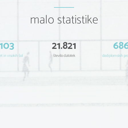
malo statistike
103
21.821
68
et in visokih šol
število datotek
dodiplomskih p