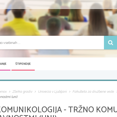
VANJE
ŠTIPENDIJE
omov
Zbirka gradiv
Univerza v Ljubljani
Fakulteta za družbene vede
vnostmi (uni)
KOMUNIKOLOGIJA - TRŽNO KOMUN