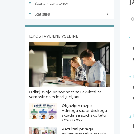
J
Seznam donatorjev
Statistika
IZPOSTAVLJENE VSEBINE
1.
2.
Odkrij svojo prihodnost na Fakulteti za
varnostne vede v Ljubljani
Objavljen razpis
Adinega štipendijskega
sklada za študijsko leto
3.
2026/2027
Rezultati prvega
prijavnega roka za vpis