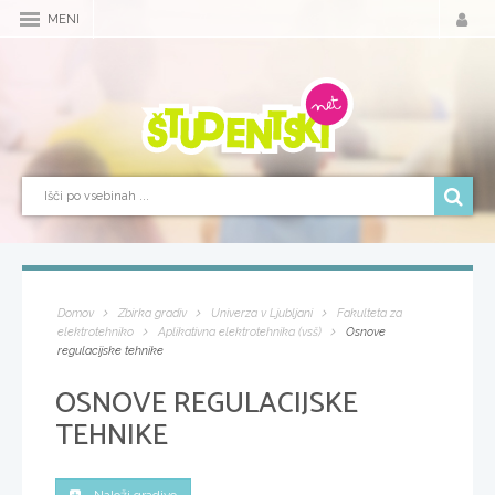
MENI
Domov
Zbirka gradiv
Univerza v Ljubljani
Fakulteta za
elektrotehniko
Aplikativna elektrotehnika (vsš)
Osnove
regulacijske tehnike
OSNOVE REGULACIJSKE
TEHNIKE