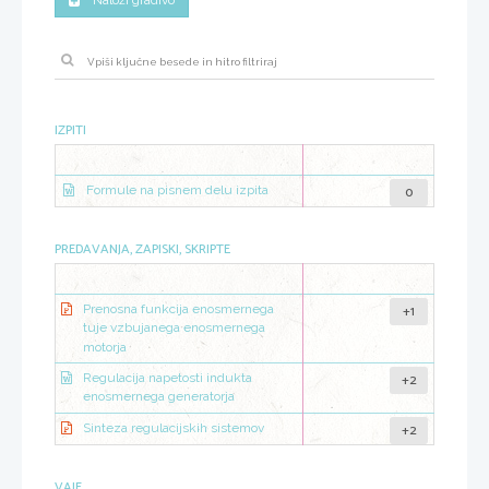
Naloži gradivo
IZPITI
0
Formule na pisnem delu izpita
PREDAVANJA, ZAPISKI, SKRIPTE
+1
Prenosna funkcija enosmernega
tuje vzbujanega enosmernega
motorja
+2
Regulacija napetosti indukta
enosmernega generatorja
+2
Sinteza regulacijskih sistemov
VAJE