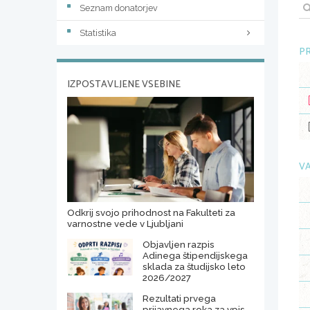
Seznam donatorjev
Statistika
PR
IZPOSTAVLJENE VSEBINE
VA
Odkrij svojo prihodnost na Fakulteti za
varnostne vede v Ljubljani
Objavljen razpis
Adinega štipendijskega
sklada za študijsko leto
2026/2027
Rezultati prvega
prijavnega roka za vpis