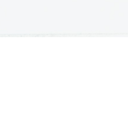
IVANJE
ŠTIPENDIJE
udentski domovi
Zoisova štipendija
rejem v študentski dom
Državna štipendija
jaški domovi za študente
Karovska štipendija
jaški domovi za študente višjih
Ostale štipendije