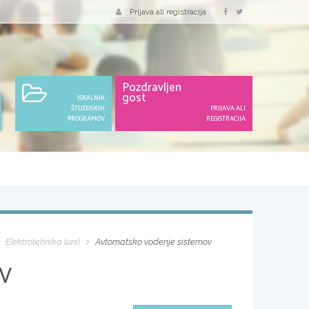
Prijava ali registracija
Pozdravljen
gost
ISKALNIK
ŠTUDIJSKIH
PRIJAVA ALI
PROGRAMOV
REGISTRACIJA
Elektrotehnika (uni)
Avtomatsko vodenje sistemov
V