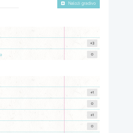
Naloži gradivo
+3
0
ca
+1
0
+1
0