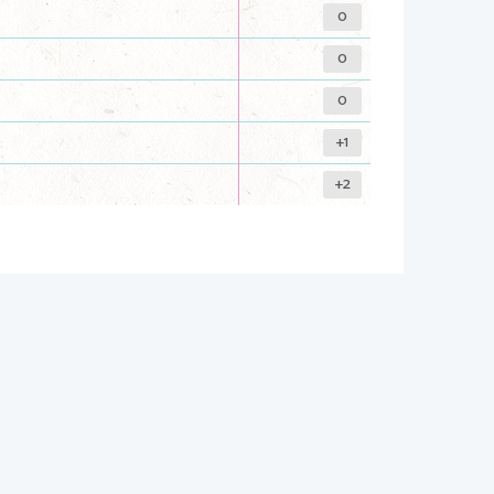
0
0
0
+1
+2