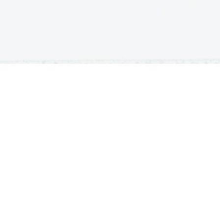
DODIPLOMSKI ŠTUDIJ
PODIPLOMSKI ŠTUDIJ
B
Iskalnik študijskih programov
Podiplomski študijski programi
Št
Univerze
Univerze
Sp
Fakultete in visoke šole
Vpis na podiplomski študij
Di
Višje šole
Di
Vpis v dodiplomski študij
šol