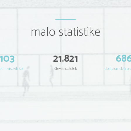
malo statistike
103
21.821
68
et in visokih šol
število datotek
dodiplomskih p