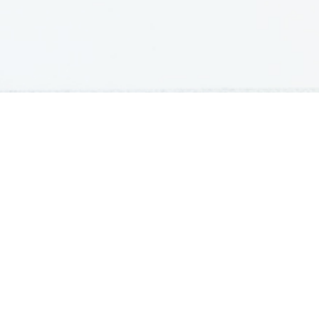
GRADIVA
Študentska gradiva
Pošlji datoteke
Seznam donatorjev
Najbolje ocenjena
Največkrat prenešena