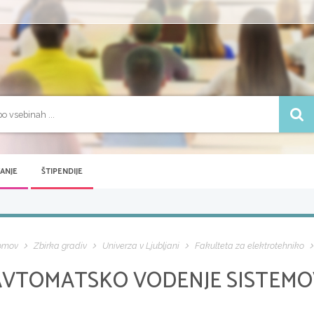
VANJE
ŠTIPENDIJE
omov
Zbirka gradiv
Univerza v Ljubljani
Fakulteta za elektrotehniko
AVTOMATSKO VODENJE SISTEMO