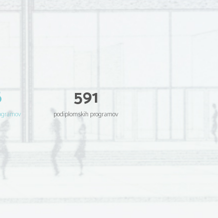
6
591
rogramov
podiplomskih programov