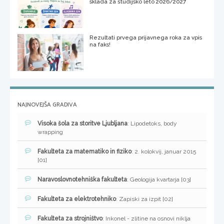
sklada za študijsko leto 2026/2027
Rezultati prvega prijavnega roka za vpis
na faks!
NAJNOVEJŠA GRADIVA
Visoka šola za storitve Ljubljana
: Lipodetoks, body
wrapping
Fakulteta za matematiko in fiziko
: 2. kolokvij, januar 2015
[01]
Naravoslovnotehniška fakulteta
: Geologija kvartarja [03]
Fakulteta za elektrotehniko
: Zapiski za izpit [02]
Fakulteta za strojništvo
: Inkonel - zlitine na osnovi niklja