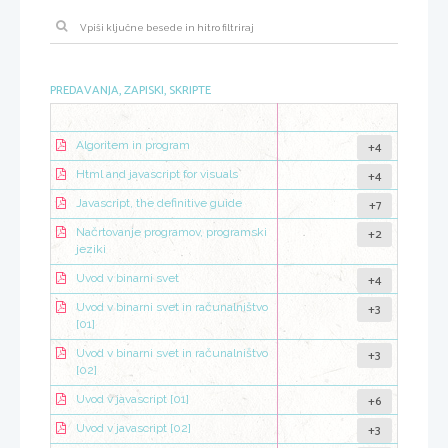
PREDAVANJA, ZAPISKI, SKRIPTE
+4
Algoritem in program
+4
Html and javascript for visuals
+7
Javascript, the definitive guide
+2
Načrtovanje programov, programski
jeziki
+4
Uvod v binarni svet
+3
Uvod v binarni svet in računalništvo
[01]
+3
Uvod v binarni svet in računalništvo
[02]
+6
Uvod v javascript [01]
+3
Uvod v javascript [02]