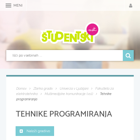
MENI
Domov
Zbirka gradiv
Univerza v Ljubljani
Fakulteta za
elektrotehniko
Multimedijske komunikacije (vsš)
Tehnike
programiranja
TEHNIKE PROGRAMIRANJA
Naloži gradivo