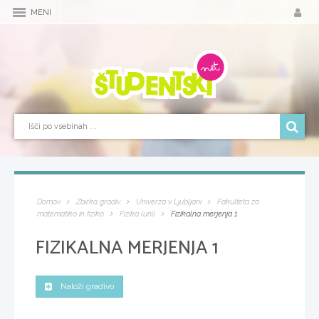
MENI
Domov
Zbirka gradiv
Univerza v Ljubljani
Fakulteta za
matematiko in fiziko
Fizika (uni)
Fizikalna merjenja 1
FIZIKALNA MERJENJA 1
Naloži gradivo