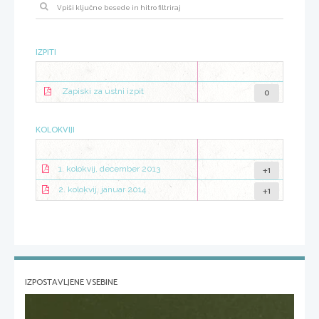
IZPITI
0
Zapiski za ustni izpit
KOLOKVIJI
+1
1. kolokvij, december 2013
+1
2. kolokvij, januar 2014
IZPOSTAVLJENE VSEBINE