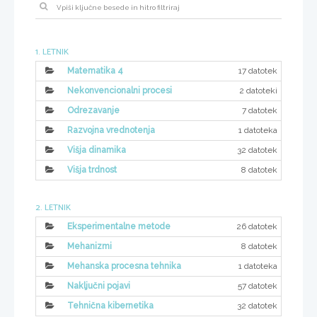
1. LETNIK
17 datotek
Matematika 4
2 datoteki
Nekonvencionalni procesi
7 datotek
Odrezavanje
1 datoteka
Razvojna vrednotenja
32 datotek
Višja dinamika
8 datotek
Višja trdnost
2. LETNIK
26 datotek
Eksperimentalne metode
8 datotek
Mehanizmi
1 datoteka
Mehanska procesna tehnika
57 datotek
Naključni pojavi
32 datotek
Tehnična kibernetika