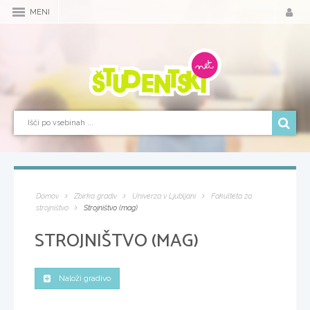
MENI
Domov
Zbirka gradiv
Univerza v Ljubljani
Fakulteta za
strojništvo
Strojništvo (mag)
STROJNIŠTVO (MAG)
Naloži gradivo