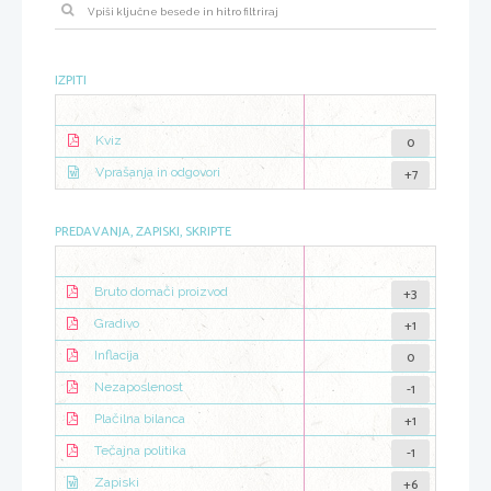
IZPITI
0
Kviz
+7
Vprašanja in odgovori
PREDAVANJA, ZAPISKI, SKRIPTE
+3
Bruto domači proizvod
+1
Gradivo
0
Inflacija
-1
Nezaposlenost
+1
Plačilna bilanca
-1
Tečajna politika
+6
Zapiski