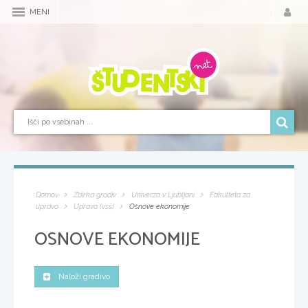
MENI
Domov
Zbirka gradiv
Univerza v Ljubljani
Fakulteta za
upravo
Uprava (vsš)
Osnove ekonomije
OSNOVE EKONOMIJE
Naloži gradivo