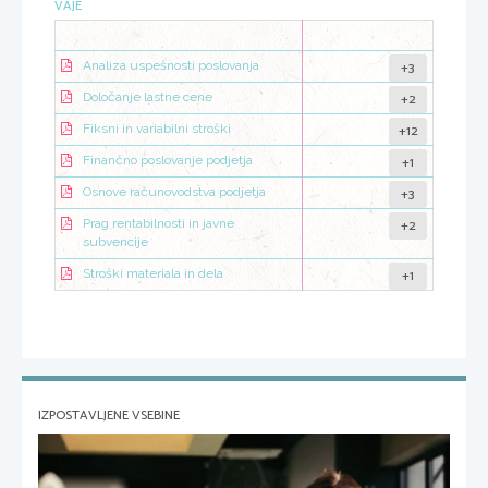
VAJE
+3
Analiza uspešnosti poslovanja
+2
Določanje lastne cene
+12
Fiksni in variabilni stroški
+1
Finančno poslovanje podjetja
+3
Osnove računovodstva podjetja
+2
Prag rentabilnosti in javne
subvencije
+1
Stroški materiala in dela
IZPOSTAVLJENE VSEBINE