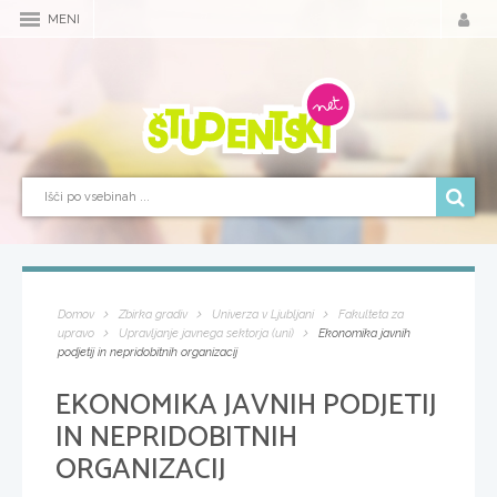
MENI
Domov
Zbirka gradiv
Univerza v Ljubljani
Fakulteta za
upravo
Upravljanje javnega sektorja (uni)
Ekonomika javnih
podjetij in nepridobitnih organizacij
EKONOMIKA JAVNIH PODJETIJ
IN NEPRIDOBITNIH
ORGANIZACIJ