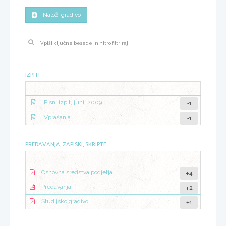
Naloži gradivo
IZPITI
-1
Pisni izpit, junij 2009
-1
Vprašanja
PREDAVANJA, ZAPISKI, SKRIPTE
+4
Osnovna sredstva podjetja
+2
Predavanja
+1
Študijsko gradivo