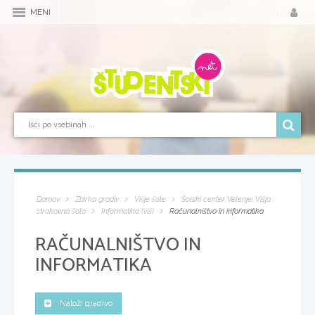
MENI
Domov
Zbirka gradiv
Višje šole
Šolski center Velenje, Višja
strokovna šola
Informatika (viš)
Računalništvo in informatika
RAČUNALNIŠTVO IN
INFORMATIKA
Naloži gradivo