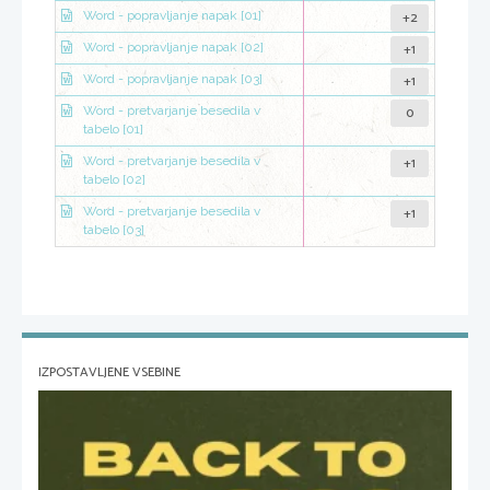
+2
Word - popravljanje napak [01]
+1
Word - popravljanje napak [02]
+1
Word - popravljanje napak [03]
0
Word - pretvarjanje besedila v
tabelo [01]
+1
Word - pretvarjanje besedila v
tabelo [02]
+1
Word - pretvarjanje besedila v
tabelo [03]
IZPOSTAVLJENE VSEBINE