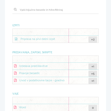
IZPITI
+2
Priprava na prvi delni izpit
PREDAVANJA, ZAPISKI, SKRIPTE
+1
Izdelava predstavitve
+5
Pisanje besedil
+1
Uvod v podatkovne baze - gradivo
VAJE
0
Word