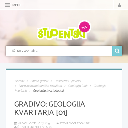
MENI
Domov
Zbirka gradiv
Univerza v Ljubljani
Naravoslovnotehniška fakulteta
Geologija (uni)
Geologija
kvartarja
Geologija kvartarja [01]
GRADIVO:
GEOLOGIJA
KVARTARJA [01]
NA VOLJO OD:
16.07.2019
ŠTEVILO OGLEDOV: 880
ŠTEVILO PRENOSOV: 2456