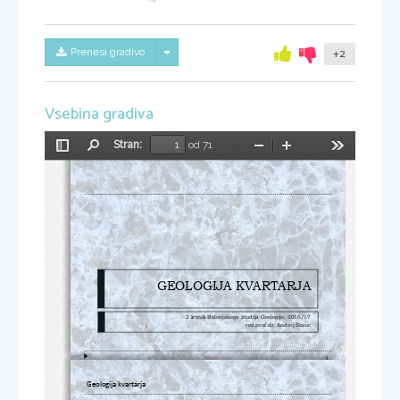
Skrij/prikaži meni
Prenesi gradivo
+2
Vsebina gradiva
Stran:
od 71
Preklopi
Najdi
Pomanjšaj
Povečaj
Orodja
stransko
vrstico
GEOLOGIJA KVARTARJA
2 letnik Bolonjskega študija Geologije, 2016/17
red.prof.dr. Andrej Šmuc
1
Geologija kvartarja 