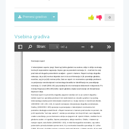
Skrij/prikaži meni
Prenesi gradivo
0
Vsebina gradiva
Stran:
od 4
Preklopi
Najdi
Pomanjšaj
Povečaj
Orodja
stransko
vrstico
Novinarjev raport
V televizijskem raportu (angl. Stand up) lahko gledalci na zaslonu vidijo in slišijo novinarja, 
kot da jih neposredno nagovarja, čeprav gre za posnetek novinarja, ki – med tem ko stoji 
pred tako ali drugače pomembnim ozadjem – govori v kamero. Raport na kraju dogodka 
nakazuje, da je (bil) novinar dejansko tam in da so informacije, ki jih posreduje gledalcu, 
resnične, saj jim je (bil) novinar priča; Zato se raport v tv novinarstvu uporablja predvsem 
za potrjevanje verodostojnosti novinarskega besedila ter identifikacijo ter poosebljanje 
novinarja, G. Ursell (2001:191) pa poudarja še vtis novinarjeve delavnosti in dejavnosti. Po
mnenju Mayeuxa (1991:265) lahko raport gledalcu olajša razumevanje ali interpertacijo 
dejstva in ideje.
Novinarji raport na prizorišču dogodka pogosto naredijo več ur po samem dogodku - 
takšen raport se uporablja predvsem kot nadomestek za vizualno gradivo in je (poleg 
televizijskega studia) porok televizijske verjetnosti oz. iluzija resnice in resničnosti (Butler, 
1994/2002: 102-.103, 113), ki naredi novinarjevo interpretacijo dogodka verodostojno. 
Hartley (1992/2004: 185) opozarja na ponarejanje v televizijskem novinarstvu kot 
posledico ideologije avtentičnosti: »Raport naravnost v kamero pred stavbo ne pomeni, da 
je bil reporter/ka "na kraju samem", vendar pa označuje, kot da je bil tam; sam dogodek, 
vreden unovičenja, pa se domnevno odvija za njegovim ali  njenim hrbtom, medtem ko mi 
gledamo zaslon.« A zgodba, čeprav ponarejena, deluje resnično. Okolie, v katerem je 
narejen raport, tako Butler (1994/2002: 103), ni nikoli ikonografsko nevtralno, saj vedno 
potencialno prinaša dodaten pomen temi, ki jo novinarsko besedilo upoveduje. B. Luthar 
(1998: 20) pravi, da lahko novinar v raportu stoji pred lokacijo, s katere poroča, ali pa pred 