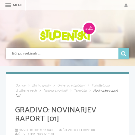
MENI
Domov
Zbirka gradiv
Univerza v Ljubljani
Fakulteta za
družbene vede
Novinarstvo (uni)
Televizija
Novinarjev raport
[01]
GRADIVO:
NOVINARJEV
RAPORT [01]
NA VOLJO OD:
21.12.2018
ŠTEVILO OGLEDOV: 787
ŠTEVILO PRENOSOV: 1158