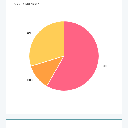
Raport pred letališko zgradbo (24 uer, 16.1.2006): nasprotno potrdijo v Ljubljani. Nov način
VRSTA PRENOSA
organiziranja varnostne službe na Brniku naj ne bi bil nobena posebnost. Tudi v tujini naj bi
ta del stroškov krila letališča sama. 
Raport na Krvavcu nakazuje prehod od prijetne teme, idealnih smučarskih razmer, k 
zapeltom (24 ur, 13.1.2006): Še letos pa naj bi na Krvavcu začeli graditi novo 
šetssedežnico. Sprva je kazalo, da težav pri pridobivanju dokumentacije ne bo. Po 13-
letnem sporu so namreč z lastniki zemljišč vendarle uspeli doseči dogovor. Očitno pa se je
sedaj kljub temu začelo zapletati.