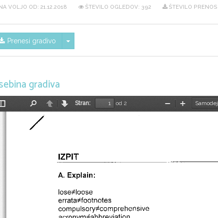
NA VOLJO OD:
21.12.2018
ŠTEVILO OGLEDOV: 392
ŠTEVILO PRENOSO
Skrij/prikaži meni
Prenesi gradivo
sebina gradiva
Stran:
od 2
Preklopi
Najdi
Nazaj
Naprej
Pomanjšaj
Povečaj
stransko
vrstico