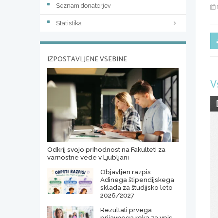
Seznam donatorjev
Statistika
IZPOSTAVLJENE VSEBINE
V
Odkrij svojo prihodnost na Fakulteti za
varnostne vede v Ljubljani
Objavljen razpis
Adinega štipendijskega
sklada za študijsko leto
2026/2027
Rezultati prvega
prijavnega roka za vpis