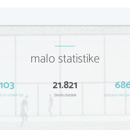
malo statistike
103
21.821
68
et in visokih šol
število datotek
dodiplomskih p