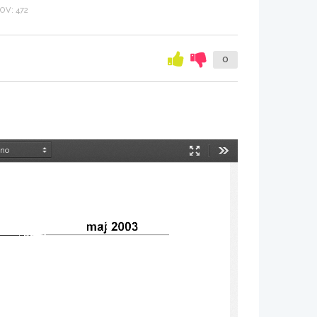
V: 472
0
Način
Orodja
predstavitve