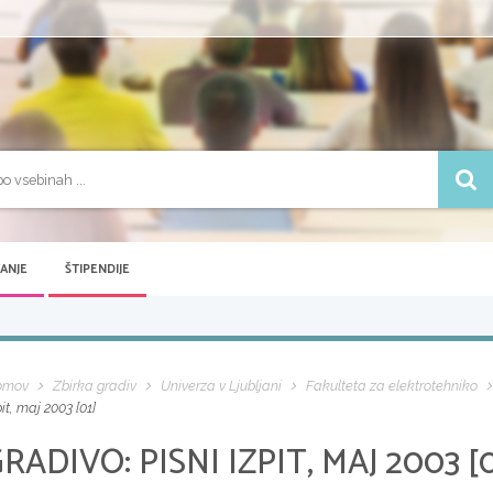
VANJE
ŠTIPENDIJE
omov
Zbirka gradiv
Univerza v Ljubljani
Fakulteta za elektrotehniko
pit, maj 2003 [01]
GRADIVO:
PISNI IZPIT, MAJ 2003 [0