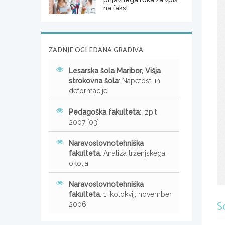
na faks!
ZADNJE OGLEDANA GRADIVA
Lesarska šola Maribor, Višja
strokovna šola
: Napetosti in
deformacije
Pedagoška fakulteta
: Izpit
2007 [03]
Naravoslovnotehniška
fakulteta
: Analiza trženjskega
okolja
Naravoslovnotehniška
fakulteta
: 1. kolokvij, november
S
2006