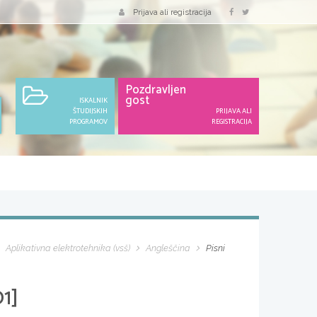
Prijava ali registracija
Pozdravljen
gost
ISKALNIK
ŠTUDIJSKIH
PRIJAVA ALI
PROGRAMOV
REGISTRACIJA
Aplikativna elektrotehnika (vsš)
Angleščina
Pisni
1]