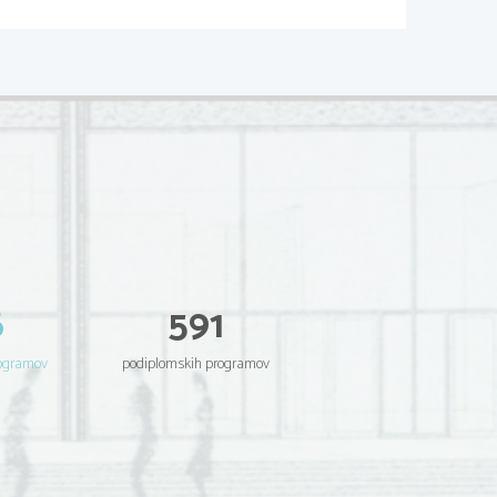
6
591
rogramov
podiplomskih programov