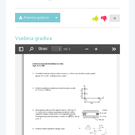
Skrij/prikaži meni
Prenesi gradivo
0
Vsebina gradiva
Stran:
od 2
Preklopi
Najdi
Pomanjšaj
Povečaj
Orodja
stransko
vrstico
OSNOVE ELEKTROTEHNIKE II (VSŠ) 
Izpit, 25. 8. 2008 
1.    V središ
u kvadratne tokovne zanke s stranico 
a
=
10 cm
smo s Hallovo sondo izmerili 
č
B
gostoto 
=
1, 2 mT.
 Kolikšen je tok v zanki? 
y
2.
Dolo
ite medsebojno induktivnost dveh dvovodov na sliki.
č
I
2
a
l
(
=
5 cm,
=
1000 m)
a
I
2
a
x
I
I
1
1
3
a
3.    Feromagnetno jedro po sliki magneti tuljava s 10
0 ovoji in 
tokom 
I
1 A (tok je do te vrednosti enakomerno naraš
al). Koliko 
č
A
=5 cm
2
N
magnetne energije vsebuje jedro, 
e je magnetilna krivulja 
č
H v A/m 
B
H
feromagnetnega materiala podana z ena
bo 
=
25
, kjer je 
č
B
in 
 v T. 
l
=20 cm
s
4.    Dolo
ite vhodno impedanco danega vezja! 
č