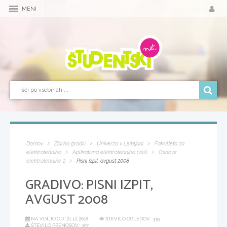
MENI
Domov
Zbirka gradiv
Univerza v Ljubljani
Fakulteta za
elektrotehniko
Aplikativna elektrotehnika (vsš)
Osnove
elektrotehnike 2
Pisni izpit, avgust 2008
GRADIVO:
PISNI IZPIT,
AVGUST 2008
NA VOLJO OD:
21.12.2018
ŠTEVILO OGLEDOV: 319
ŠTEVILO PRENOSOV: 357