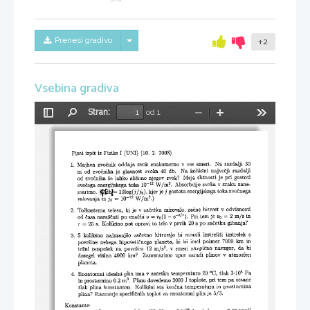
Skrij/prikaži meni
Prenesi gradivo
+2
Vsebina gradiva
Stran:
od 1
Preklopi
Najdi
Pomanjšaj
Povečaj
Orodja
stransko
vrstico