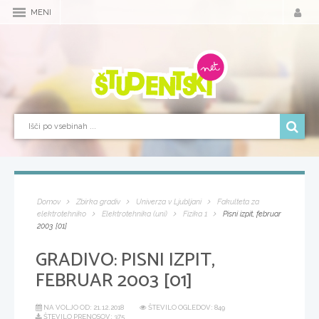
MENI
Domov
Zbirka gradiv
Univerza v Ljubljani
Fakulteta za
elektrotehniko
Elektrotehnika (uni)
Fizika 1
Pisni izpit, februar
2003 [01]
GRADIVO:
PISNI IZPIT,
FEBRUAR 2003 [01]
NA VOLJO OD:
21.12.2018
ŠTEVILO OGLEDOV: 849
ŠTEVILO PRENOSOV: 375