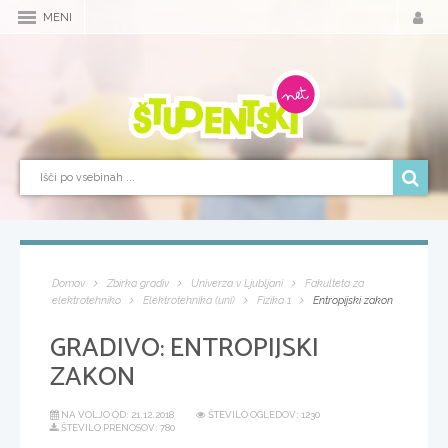
MENI
Domov
Zbirka gradiv
Univerza v Ljubljani
Fakulteta za
elektrotehniko
Elektrotehnika (uni)
Fizika 1
Entropijski zakon
GRADIVO:
ENTROPIJSKI
ZAKON
NA VOLJO OD:
21.12.2018
ŠTEVILO OGLEDOV: 1230
ŠTEVILO PRENOSOV: 780