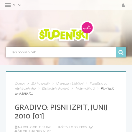
MENI
Domov
Zbirka gradiv
Univerza v Ljubljani
Fakulteta za
elektrotehniko
Elektrotehnika (uni)
Matematika 2
Pisni izpit,
junij 2010 [01]
GRADIVO:
PISNI IZPIT, JUNIJ
2010 [01]
NA VOLJO OD:
21.12.2018
ŠTEVILO OGLEDOV: 290
ŠTEVILO PRENOSOV: 281