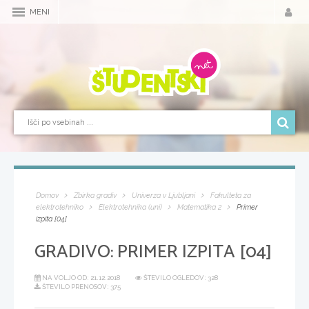
MENI
Domov
Zbirka gradiv
Univerza v Ljubljani
Fakulteta za
elektrotehniko
Elektrotehnika (uni)
Matematika 2
Primer
izpita [04]
GRADIVO:
PRIMER IZPITA [04]
NA VOLJO OD:
21.12.2018
ŠTEVILO OGLEDOV: 328
ŠTEVILO PRENOSOV: 375