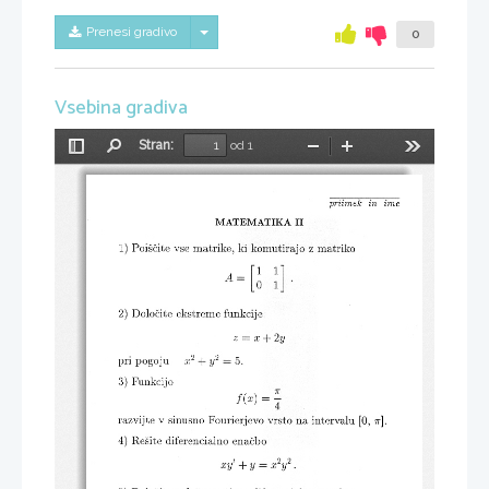
Skrij/prikaži meni
Prenesi gradivo
0
Vsebina gradiva
Stran:
od 1
Preklopi
Najdi
Pomanjšaj
Povečaj
Orodja
stransko
vrstico