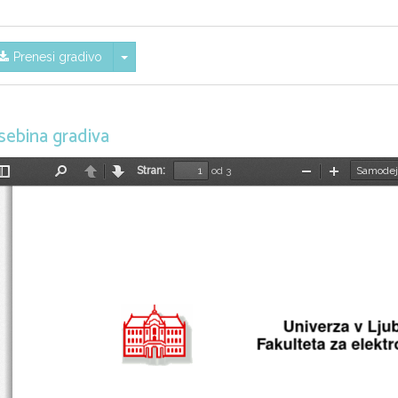
Skrij/prikaži meni
Prenesi gradivo
sebina gradiva
Stran:
od 3
Preklopi
Najdi
Nazaj
Naprej
Pomanjšaj
Povečaj
stransko
vrstico
Univerza v Ljub
Fakulteta za elekt