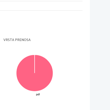
VRSTA PRENOSA
    
   
  '   ()*
/"  01