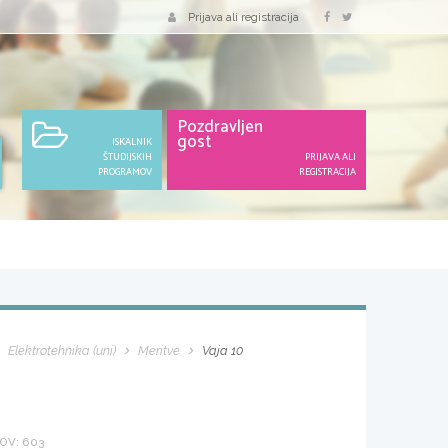
Prijava ali registracija
Pozdravljen
gost
ISKALNIK
ŠTUDIJSKIH
PRIJAVA ALI
PROGRAMOV
REGISTRACIJA
Elektrotehnika (uni)
Meritve
Vaja 10
OV: 603