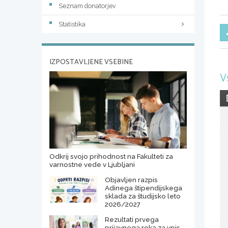
Seznam donatorjev
Statistika
IZPOSTAVLJENE VSEBINE
V
Odkrij svojo prihodnost na Fakulteti za
varnostne vede v Ljubljani
Objavljen razpis
Adinega štipendijskega
sklada za študijsko leto
2026/2027
Rezultati prvega
prijavnega roka za vpis