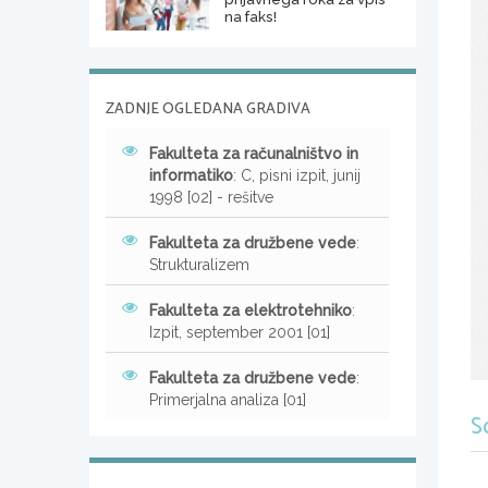
na faks!
ZADNJE OGLEDANA GRADIVA
Fakulteta za računalništvo in
informatiko
: C, pisni izpit, junij
1998 [02] - rešitve
Fakulteta za družbene vede
:
Strukturalizem
Fakulteta za elektrotehniko
:
Izpit, september 2001 [01]
Fakulteta za družbene vede
:
Primerjalna analiza [01]
S