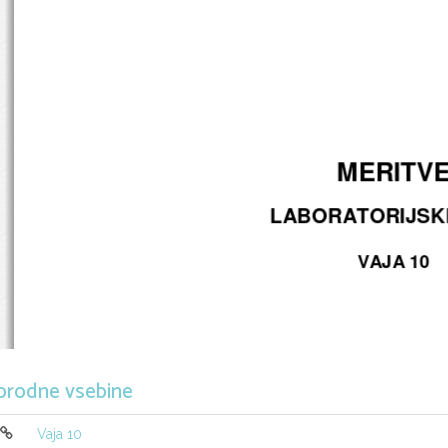
MERITVE
LABORATORIJSKE
VAJA 10 
orodne vsebine
Vaja 10