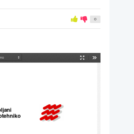
0
Način
Orodja
predstavitve
ljani 
rotehniko