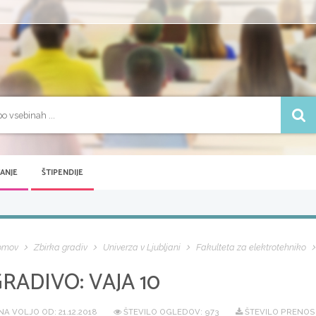
VANJE
ŠTIPENDIJE
omov
Zbirka gradiv
Univerza v Ljubljani
Fakulteta za elektrotehniko
GRADIVO:
VAJA 10
NA VOLJO OD:
21.12.2018
ŠTEVILO OGLEDOV: 973
ŠTEVILO PRENOS