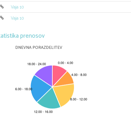
Vaja 10
Vaja 10
tatistika prenosov
DNEVNA PORAZDELITEV
      
    
! "  #$ % &
+,-" .(