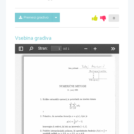
Skrij/prikaži meni
Prenesi gradivo
0
Vsebina gradiva
Stran:
od 1
Preklopi
Najdi
Pomanjšaj
Povečaj
Orodja
stransko
vrstico