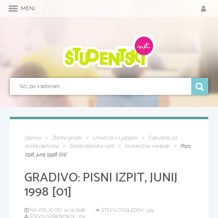
MENI
Domov
Zbirka gradiv
Univerza v Ljubljani
Fakulteta za
elektrotehniko
Elektrotehnika (uni)
Numerične metode
Pisni
izpit, junij 1998 [01]
GRADIVO:
PISNI IZPIT, JUNIJ
1998 [01]
NA VOLJO OD:
21.12.2018
ŠTEVILO OGLEDOV: 324
ŠTEVILO PRENOSOV: 379