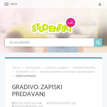
MENI
Domov
Zbirka gradiv
Univerza v Ljubljani
Filozofska fakulteta
Slovenistika (uni)
Besedilna fonetika slovenskega knjižnega jezika
Zapiski predavanj
GRADIVO:
ZAPISKI
PREDAVANJ
NA VOLJO OD:
21.12.2018
ŠTEVILO OGLEDOV: 1911
ŠTEVILO PRENOSOV: 3316