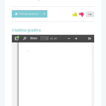
Skrij/prikaži meni
Prenesi gradivo
+4
Vsebina gradiva
Stran:
od 36
Preklopi
Najdi
Pomanjšaj
Povečaj
Orodja
stransko
vrstico