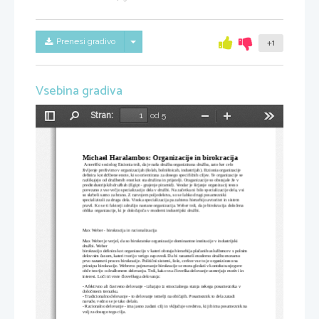
Skrij/prikaži meni
Prenesi gradivo
+1
Vsebina gradiva
Stran:
od 5
Preklopi
Najdi
Pomanjšaj
Povečaj
Orodja
stransko
vrstico
Michael Haralambos: Organizacije in birokracija
  Ameriški sociolog Etzionia trdi, da je naša družba organizirana družba, zato ker celo 
življenje preživimo v organizacijah (šolah, bolnišnicah, industrijah). Etzionia organizacije 
definira kot držbene enote, ki so orientirana za dosego specifičnih ciljev. Te organizacije se 
razlikujejo od družbenih enot kot sta družina in prijatelji. Oraganizacije so obstajale že v 
predindustrijskih družbah (Egipt - grajenje piramid). Vendar je širjanje organizacij tesno 
povezano z vse večjo specializacijo dela v družbi. Na začetku ni bilo specializacije dela, vsi 
so skrbeli samo za hrano. Z razvojem poljedelstva, so se lahko drugi posamezniki 
specializirali za druga dela. Visoka specializacija pa zahteva hierarhijo avtoritet in sistem 
pravil. Ko se ti faktorji združijo nastane organizacija. Weber trdi, da je birokracija določena 
oblika organizacije, ki je določujoča v moderni industrijski družbi.
Max Weber - birokracija in racionalizacija
Max Weber je verjel, da so birokratske organizacije dominantne institucije v industrijski 
družbi. Weber
birokracijo definira kot organizacijo v kateri obstaja hierarhija plačanih uslužbencev s polnim 
delovnim časom, kateri tvorijo verigo zapovedi. Da bi razumeli moderno družbo moramo 
prvo razumeti proces birokracije. Politični sistemi, šole, cerkve vse to je organizirano na 
principu birokracije. Webrovo pojmovanje birokracije se mora gledati v kontekstu njegove 
obče teorijo o družbenem delovanju. Trdi, kako vsa človeška delovanje usmerjajo motivi in 
interesi. Loči tri vrste človeškega delovanja: 
- Afektivno ali čustveno delovanje - izhajajo iz emocialnega stanja nekega posameznika v 
določenem trenutku. 
- Tradicionalno delovanje - to delovanje temelji na običajih. Posameznik to dela zaradi 
navade, vedno se je tako delalo. 
- Racionalno delovanje - ima jasno zadani cilj in vključuje sredstva, ki jih ima posameznik na 
volj za dosego tega cilja. 