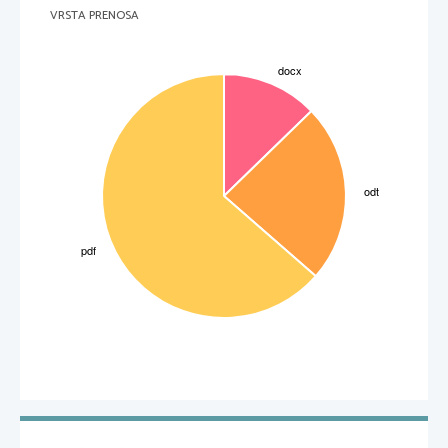
temelji na dvo strankarskem sistemu. Ta sistem omogoča neprestano kontrolo nad stranko, ki 
je na oblasti in služi kot izvor alternativne politike. Za tako formiranje je pomembna 
VRSTA PRENOSA
kombinacija mnogih dejavnikov v organizaciji. Trdijo, da se ta tip organizacije ne more 
prenesti na globaln družbo. Trdijo, da organizacije globaliziranih družb zahtevajo birokratično
strukturo, ki pa onemogoča demokracijo. Organizacije se lahko razumejo kot demkratične, 
čeprav imajo oligarhično vlado, če tisti, ki so na oblasti zastopajo interese celotne družbe.
Philip Selznik »Direkcija za dolino Tennesseeja«