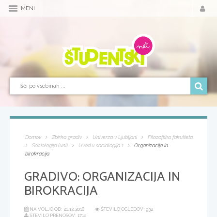
MENI
Domov
Zbirka gradiv
Univerza v Ljubljani
Filozofska fakulteta
Sociologija (uni)
Uvod v sociologijo 1
Organizacija in
birokracija
GRADIVO:
ORGANIZACIJA IN
BIROKRACIJA
NA VOLJO OD:
21.12.2018
ŠTEVILO OGLEDOV: 932
ŠTEVILO PRENOSOV: 1719