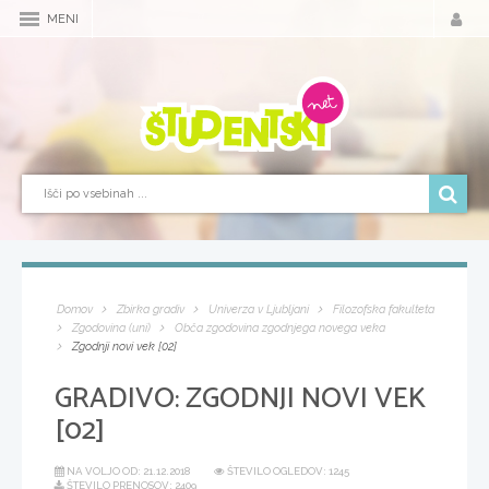
MENI
Domov
Zbirka gradiv
Univerza v Ljubljani
Filozofska fakulteta
Zgodovina (uni)
Obča zgodovina zgodnjega novega veka
Zgodnji novi vek [02]
GRADIVO:
ZGODNJI NOVI VEK
[02]
NA VOLJO OD:
21.12.2018
ŠTEVILO OGLEDOV: 1245
ŠTEVILO PRENOSOV: 2409