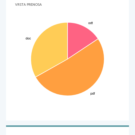
organizacija trdnjavskega obrambnega sistema na Hrvaškem ozemlju in Slavoniji = Vojna krajina. Vojna krajina (16.st-
VRSTA PRENOSA
1881) = posebna vojaškoobrambna pokrajina HM na meji s Turško državo. Leta 1568 razpade na Hrvaško (Karlovac) in
Slavonsko Vojno krajino (Varaždin). Organizacijo in izvedbo VK prevzamejo slovenske dežele. Pritisk fevdalca na 
prebivalstvo: * izredni obrambni davki = kontribucije. * tlaka (gradnja obzidij). Kmetje se pred Turki zaščitijo sami s 
tabori = kmečke utrdbe. V 15.st. pustote napadajo uskoki(begunci pred Turki). Posledice za deželo:Torki uplenijo 
◊
cerkve, otroke do 4 leta(moški za janičarje, ženske za harem sultana),  opuščenih 22%kmetij, upade naravni
posiljujejo
ženske, Požigajo polja prirastek. Obramba:Mestna obzidja, grad, najhuje je kmetom..opozarjajo se kresovi zvonjenjem, 
streljanjem topov.Turški vpadi se končajo leta 1579-trdnjava Karlovac. Črna vojska - Oboroženi kmetje. Tabori-cerkve z 
obzidjem, pogosto uporabljali proti zemljiških gospodom. 
3