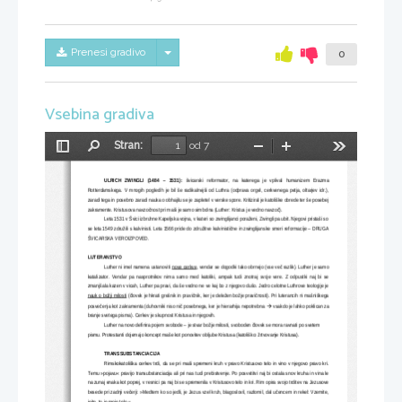
Skrij/prikaži meni
Prenesi gradivo
0
Vsebina gradiva
Stran:
od 7
Preklopi
Najdi
Pomanjšaj
Povečaj
Orodja
stransko
vrstico
ULRICH   ZWINGLI   (1484   –   1531):
   švicarski   reformator,   na   katerega   je   vplival   humanizem   Erazma
Rotterdamskega. V mnogih pogledih je bil še radikalnejši od Luthra (odprava orgel, cerkvenega petja, oltarjev idr.),
zaradi tega in posebno zaradi nauka o obhajilu se je zapletel v verske spore. Kritiziral je katoliške obrede ter še posebej
zakramente. Kristusova navzočnost pri maši je samo simbolna (Luther: Kristus je vedno navzoč). 
Leta 1531 v Švici izbruhne Kapeljska vojna, v kateri so zwinglijanci poraženi, Zwingli pa ubit. Njegovi pristaši so
se leta 1549 združili s kalvinisti. Leta 1566 pride do združitve kalvinistične in zwinglijanske smeri reformacije – DRUGA
ŠVICARSKA VEROIZPOVED.
LUTERANSTVO
Luther ni imel namena ustanoviti 
nove cerkve
, vendar se dogodki tako obrnejo (vse več razlik). Luther je samo
katalizator.   Vendar   pa   nasprotnikov   nima   samo   med   katoliki,   ampak   tudi   znotraj   svoje   vere.   Z   odpustki   naj   bi   se
zmanjšala kazen v vicah, Luther pa pravi, da še vedno ne ve kaj bo z njegovo dušo. Jedro celotne Luthrove teologije je
nauk o božji milosti
 (človek je hkrati grešnik in pravičnik, ker je deležen božje pravičnosti). Pri luterancih ni mašniškega
posvečenja kot zakramenta (duhovniki niso nič posebnega, ker je hierarhija nepotrebna 
 vsakdo je lahko poklican za

branje svetega pisma). Cerkev je skupnost Kristusa in njegovih.
Luther na novo definira pojem svobode – je stvar božje milosti, svoboden človek se mora ravnati po svetem 
pismu. Protestanti dojemajo koncept maše kot ponovitev obljube Kristusa (katoliško: žrtvovanje Kristusa). 
TRANSSUBSTANCIACIJA
Rimskokatoliška cerkev trdi, da se pri maši spremeni kruh v pravo Kristusovo telo in vino v njegovo pravo kri.
Temu »pojavu« pravijo transubstanciacija ali pri nas tudi prebistvenje. Po posvetitvi naj bi ostala snov kruha in vina le
na zunaj enaka kot poprej, v resnici pa naj bi se spremenila v Kristusovo telo in kri. Rim opira svojo trditev na Jezusove
besede pri zadnji večerji: »Medtem ko so jedli, je Jezus vzel kruh, blagoslovil, razlomil, dal učencem in rekel: Vzemite,
jejte, to je moje telo.«