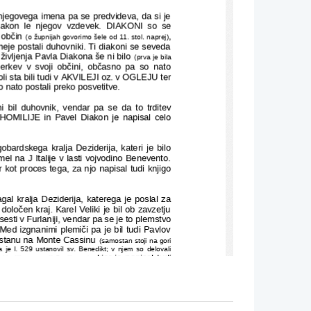
e njegovega imena pa se predvideva, da si je
Diakon le njegov vzdevek. DIAKONI so se
 občin 
,
(o župnijah govorimo šele od 11. stol. naprej)
neje postali duhovniki. Ti diakoni se seveda
življenja Pavla Diakona še ni bilo 
(prva je bila
erkev v svoji občini, občasno pa so nato
li sta bili tudi v AKVILEJI oz. v OGLEJU ter
o nato postali preko posvetitve.
ni bil duhovnik, vendar pa se da to trditev
ge HOMILIJE in Pavel Diakon je napisal celo
obardskega kralja Deziderija, kateri je bilo
l na J Italije v lasti vojvodino Benevento.
r kot proces tega, za njo napisal tudi knjigo
.
al kralja Deziderija, katerega je poslal za
določen kraj. Karel Veliki je bil ob zavzetju
sti v Furlaniji, vendar pa se je to plemstvo
Med izgnanimi plemiči pa je bil tudi Pavlov
mostanu na Monte Cassinu 
(samostan stoji na gori
je l. 529 ustanovil sv. Benedikt; v njem so delovali
, kjer je napisal tudi
Vasilij ustanovil Baziljance)
asov 
 pa do okoli l. 750. Kasneje naj bi
(l. 560)
se, da je umrl prej preden je dokončal svoje
rlu Velikemu prosit za pomilostitev svojega