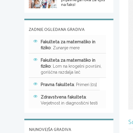
na faks!
ZADNJE OGLEDANA GRADIVA
Fakulteta za matematiko in
fiziko
: Zunanje mere
Fakulteta za matematiko in
fiziko
: Lom na krogelni površini,
goriščna razdalja leč
Pravna fakulteta
: Primeri [01]
Zdravstvena fakulteta
:
Verjetnost in diagnostični testi
S
NAJNOVEJŠA GRADIVA