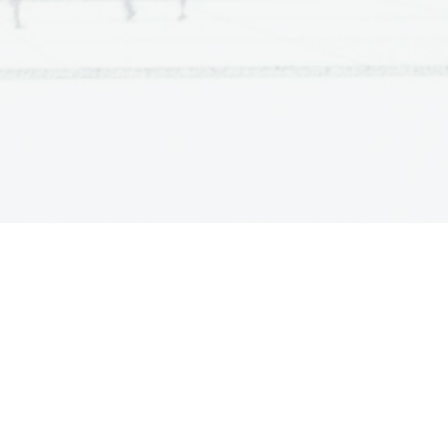
 vojaški in ne cesar, ki bi stal na strani
rt in trgovino.
ojnah ponovno zgraditi, se zato v cerkvenih
r je bil Tiberij I. Avgustov naslednik.
avi se mu je ta uprla, ga odstavila in ubila,
ve otroke. Nasledil ga je urzupator general
nom želel vezati kmete na zemljo – zakon je
n. Znan pa je tudi po tem, da je preganjal
 veže več tako na zemljo. Ta dva zakona sta
dpirali drugi pa ne. Osnova Bizanca pa je še
ma prevladal. Pomembno je tudi to, da so v
ki jih je bilo v nekaterih obdobjih več in v
i za obrtnike.
in tlačanov, v Z Evropi ravnali po običajnem
zakonikov pa je na Z prišlo šele v 13. stol.
 se je plačevala na glavarja družine, ki je imel posest,
ek za obrt in še dodatne davke na promet – nekakšne