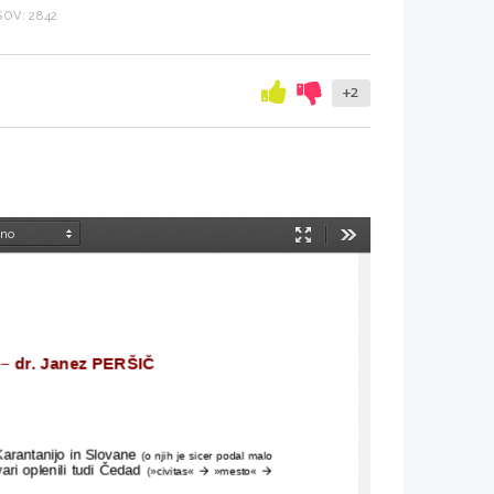
OV: 2842
+2
Način
Orodja
predstavitve
dr. Janez PERŠIČ
Karantanijo in Slovane 
(o njih je sicer podal malo
ari oplenili tudi Čedad 


(»civitas« 
 »mesto« 