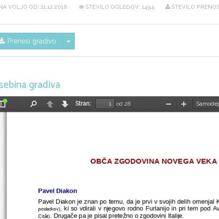
NA VOLJO OD:
21.12.2018
ŠTEVILO OGLEDOV: 1494
ŠTEVILO PRENOS
Skrij/prikaži meni
Prenesi gradivo
sebina gradiva
Stran:
od 28
Preklopi
Najdi
Nazaj
Naprej
Pomanjšaj
Povečaj
stransko
vrstico
OBČA ZGODOVINA NOVEGA VEKA – 
Pavel Diakon
Pavel Diakon je znan po temu, da je prvi v svojih delih omenjal 
, ki so vdirali v njegovo rodno Furlanijo in pri tem pod Av
podatkov)
. Drugače pa je pisal pretežno o zgodovini Italije.
Citât)