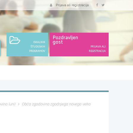
Prijava ali registracija
Pozdravljen
gost
ISKALNIK
ŠTUDIJSKIH
PRIJAVA ALI
PROGRAMOV
REGISTRACIJA
ina (uni)
Obča zgodovina zgodnjega novega veka
]