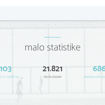
Začetek Bizanca
Začetek Bizanca spada v dobo cesarja Konstantina, ki je v to 
prenesel prestolnico cesarstva. Prestavitev prestolnice pa je p
višjega sloja, katerega so v veliki večini predstavljali rimski sen
Avrelijanovo obzidje, ki pa ga je bilo zaradi upadanja števila prebi
cesarstva je mesto imelo 1.000.000 prebivalcev, nato v 12. in 14. 
O Bizancu, kot cesarstvu pa lahko bolj točneje govorimo za časa c
626 ubranil pred Slovani, Avari in Perzijci. Prav tako je Heaklej
malo statistike
tudi ikonoklazem – boj proti ikonam in kasneje l. 1054 cerkveni ra
Za čas vladanja cesarja Justinjana se za cesarstvo uporabl
Justinjana je bila Italija V Gotska. L. 533 je vojskovodja Belizar
, kljub temu, da se kot vojskovodja ni izkazal proti Pe
Alžira in Tunisa)
103
21.821
68
Območje današnje S Afrike med Marokom in Egiptom se je i
province Egipta pa je bila Aleksandrija. Provinca je obsegal
nekoliko v notranjost proti J.
et in visokih šol
število datotek
dodiplomskih p
Pokrajine Sirija, Palestina in Sinaj so bile v 6. stol. v lasti V r
meja med Irakom in Sirijo. V rimsko cesarstvo je imelo v svoji pos
meja s Perzijo, na Balkanu pa so se meje neprestano nekoli
vključena Bolgarija, meja pa je potekala po Donavi, od Beograd
Bosna oz. njen velik del je bil vključen v veliko Dalmacijo, ki je
je meja, ki je obveljala v medsebojnih bojih med Turki in Bene
 in Liburnijo 
.
Italijo)
(SZ Italijo)