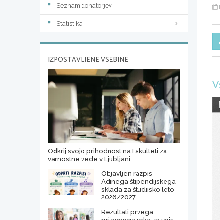
Seznam donatorjev
Statistika
IZPOSTAVLJENE VSEBINE
V
Odkrij svojo prihodnost na Fakulteti za
varnostne vede v Ljubljani
Objavljen razpis
Adinega štipendijskega
sklada za študijsko leto
2026/2027
Rezultati prvega
prijavnega roka za vpis