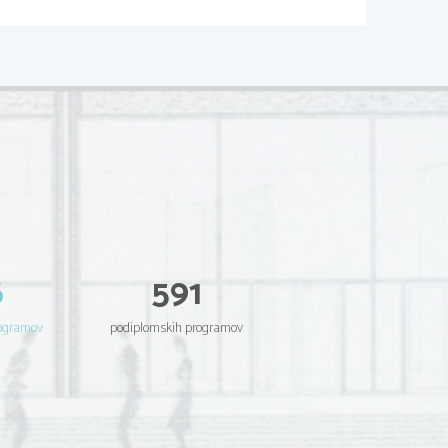
mesto l. 330, zaradi strahu pred barbari,
omenil tudi prenos vse birokracije in dela
atorji. Mesto je od l. 270 obdajalo tudi t.i.
valstva zelo težko braniti; kajti v zlati dobi
stol. Pa le še 20.000.
esarja Herakleja (610 - 641), ki je mesto l.
 v upravo uvedel grščino. Kmalu je izbruhnil
zkol.
ja naziv V rimsko cesarstvo. Do nastopa
d uničil Vandalsko državo 
(območje današnjega V
rzijcem l. 532.
6
591
menovalo Libija. Glavno mesto sosednje
a ozemlje današnjega S Egipta in področje
rogramov
podiplomskih programov
imske države in so segale nekako do današnjih
esti tudi celotno Malo Azijo kjer je potekala
ko spreminjale. V te stare meje je danes
a naprej pa so bile meje nekoliko nejasne.
 obstajala za časa Justinjana. Današnja meja
čani. Meja pa je obsegala tudi Venetijo 
(SV