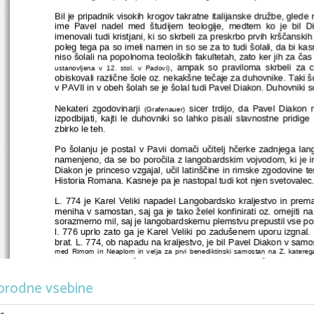
Bil je pripadnik visokih krogov takratne italijanske družbe, gled
ime Pavel nadel med študijem teologije, medtem ko je bil 
imenovali tudi kristjani, ki so skrbeli za preskrbo prvih krščanskih
poleg tega pa so imeli namen in so se za to tudi šolali, da bi kas
niso šolali na popolnoma teoloških fakultetah, zato ker jih za čas 
, ampak so praviloma skrbeli za c
ustanovljena v 12. stol. v Padovi)
obiskovali različne šole oz. nekakšne tečaje za duhovnike. Taki šo
v PAVII in v obeh šolah se je šolal tudi Pavel Diakon. Duhovniki s
Nekateri zgodovinarji  
  sicer trdijo, da Pavel Diakon 
(Grafenauer)
izpodbijati, kajti le duhovniki so lahko pisali slavnostne pridi
zbirko le teh.
Po šolanju je postal v Pavii domači učitelj hčerke zadnjega lang
namenjeno, da se bo poročila z langobardskim vojvodom, ki je ime
Diakon je princeso vzgajal, učil latinščine in rimske zgodovine te
Historia Romana. Kasneje pa je nastopal tudi kot njen svetovalec
L. 774 je Karel Veliki napadel Langobardsko kraljestvo in premag
meniha v samostan, saj ga je tako želel konfinirati oz. omejiti na 
sorazmerno mil, saj je langobardskemu plemstvu prepustil vse pose
l. 776 uprlo zato ga je Karel Veliki po zadušenem uporu izgnal. 
brat. L. 774, ob napadu na kraljestvo, je bil Pavel Diakon v sa
med Rimom in Neaplom in velja za prvi benediktinski samostan na Z, katerega 
benediktinci – prvi meniški red na Z, medtem ko je v Bizancu že v 4. stol. sv. 
Zgodovino Langobardov – Historia Langobardorium od mitičnih č
l. 799, star okoli 80 let, v tem samostanu tudi umrl in domneva 
orodne vsebine
delo.
Po bratovem izgonu iz Furlanije se je sam odpravil v Aachen h Ka