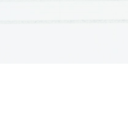
Cesarji:
Anastazij (491 - 518); bil je eden redkih, ki ni bil ne
-
veleposestnikov ali malih kmetov. Podpiral je predvsem ob
Justin I. (518 - 527);
-
Justinjan (527 - 565); bil je nečak Justina I.
-
Justin II. (565 - 578); ker naj bi dal Koper v gotskih v
-
dokumentih še danes imenuje po njem.
Tiberij II. (578 - 582); Tiberij II. je bil poimenovan zato, ke
-
Mavrikij (582 - 602); ker je ukazal vojski prezimiti ob Don
-
vendar so pred tem, pred njegovimi očmi pobili vse njego
Foka.
Gospodarstvo
Cesar Dioklecijan 
 je z zako
(nekateri ga imajo tudi za začetnika Bizanca)
dejal, da mora ostarelega kmeta na njegovi zemlji zamenjati si
kristjane.
V času 3. do 7. stol. pride do t.i. Kmečkega zakona, ki kmete ne
povzročila nekakšno fevdalizacijo družbe, ki so jo eni avtorji po
vedno ostalo staro rimsko pravo, tako da fevdalizem ni popolno
vseh obdobjih Bizanca bili pomembni svobodni samostojni kmetje, 
drugih zopet manj. Sam zakon, ki je zadeval kmete pa je veljal tud
Za razliko od Bizanca pa so fevdalci, ki so bili lastniki zemlje 
pravu, ki je variiral od fevdalca do fevdalca. Do pojava nekakšnih 
Zakoni
Dioklecijan pa je sestavil tudi zakone o dveh temeljnih davkih:
capitatio – davek na glavo, ki je bil za vse enak 
-
(glavarina
tistim ki so imeli obrt, pa je bilo potrebno plačevati petletni dav