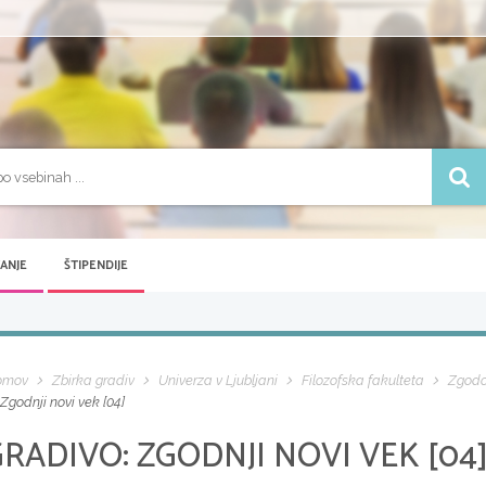
VANJE
ŠTIPENDIJE
omov
Zbirka gradiv
Univerza v Ljubljani
Filozofska fakulteta
Zgodov
Zgodnji novi vek [04]
GRADIVO:
ZGODNJI NOVI VEK [04