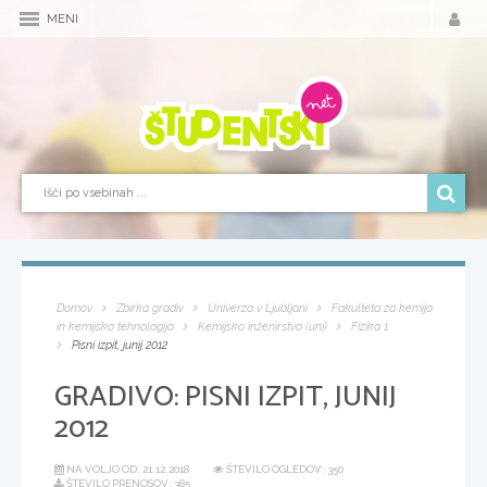
MENI
Domov
Zbirka gradiv
Univerza v Ljubljani
Fakulteta za kemijo
in kemijsko tehnologijo
Kemijsko inženirstvo (uni)
Fizika 1
Pisni izpit, junij 2012
GRADIVO:
PISNI IZPIT, JUNIJ
2012
NA VOLJO OD:
21.12.2018
ŠTEVILO OGLEDOV: 350
ŠTEVILO PRENOSOV: 385