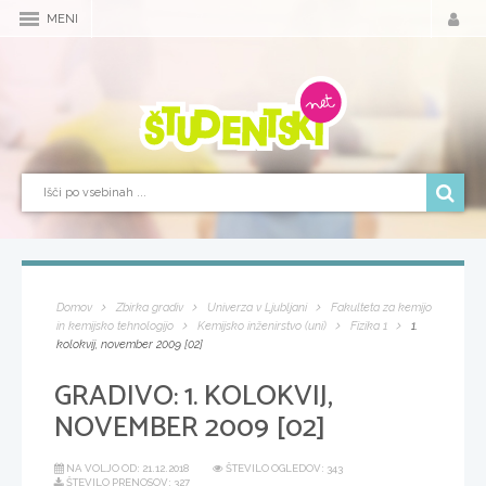
MENI
Domov
Zbirka gradiv
Univerza v Ljubljani
Fakulteta za kemijo
in kemijsko tehnologijo
Kemijsko inženirstvo (uni)
Fizika 1
1.
kolokvij, november 2009 [02]
GRADIVO:
1. KOLOKVIJ,
NOVEMBER 2009 [02]
NA VOLJO OD:
21.12.2018
ŠTEVILO OGLEDOV: 343
ŠTEVILO PRENOSOV: 327