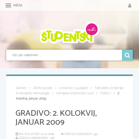
MENI
Domov
Zbirka gradiv
Univerza v Ljubljani
Fakulteta za kemijo
in kemijsko tehnologijo
Kemijsko inženirstvo (uni)
Fizika 1
2.
kolokvij, januar 2009
GRADIVO:
2. KOLOKVIJ,
JANUAR 2009
NA VOLJO OD:
21.12.2018
ŠTEVILO OGLEDOV: 341
ŠTEVILO PRENOSOV: 236