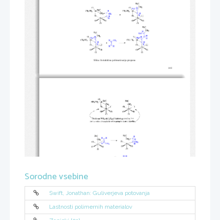
Slika: 
I
zotakti
č
na polimerizacija propena 
103
Sorodne vsebine
Swift, Jonathan: Guliverjeva potovanja
Lastnosti polimernih materialov