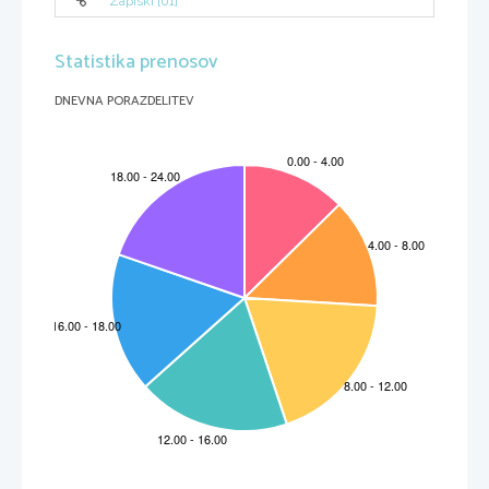
Zapiski [01]
Slika:
S
indiotakti
č
na polimerizacija propena 
Statistika prenosov
DNEVNA PORAZDELITEV
104