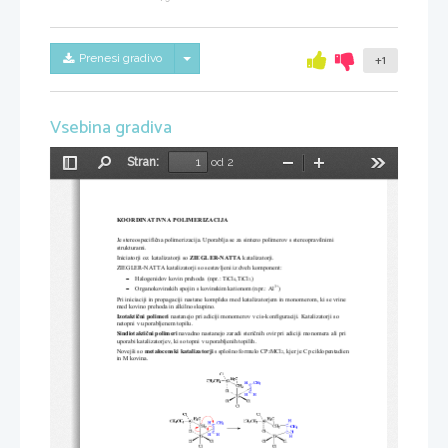
Skrij/prikaži meni
Prenesi gradivo
+1
Vsebina gradiva
Stran:
od 2
Preklopi
Najdi
Pomanjšaj
Povečaj
Orodja
stransko
vrstico
KOORDINATIVNA POLIMERIZACIJA
Je stereospecifi
č
na
polimerizacija. Uporablja se za sintezo polimerov s stereopravilnimi 
strukturami.
Iniciatorji oz. katalizatorji so 
ZIEGLER
-
NATTA
katalizatorji.
ZIEGLER
-
NATTA katalizatorji so sestavljeni iz dveh komponent:
Halogenidov kovin prehoda  (npr.: TiCl
,TiCl
)
−
4
3,
3+
O
rganokovinskih spojin s kovinskim kationom (npr.: Al
)
−
Pri iniciaciji in propagaciji nastane kompleks med katalizatorjem in monomerom, ki se vrine 
med kovino prehoda in alkilno skupino.
Izotakti
č
ni polimeri
nastanejo pri adiciji monomerov v cis
-
konfiguraciji. Katalizatorji so 
netopni v uporabljenem topilu.
Sindiotakti
č
ni polimeri
navadno nastanejo zaradi steri
č
nih ovir pri adiciji monomera ali pri 
uporabi katalizatorjev, ki so topni v uporabljenih topilih.
Novej
š
i so 
metalocenski katalizatorji 
s
splo
š
no formulo CP
MCl
, kjer je Cp ciklopentadien 
2
2
in M kovina. 