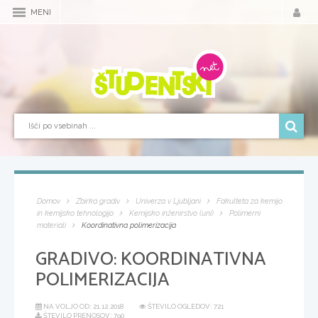
MENI
Domov
Zbirka gradiv
Univerza v Ljubljani
Fakulteta za kemijo
in kemijsko tehnologijo
Kemijsko inženirstvo (uni)
Polimerni
materiali
Koordinativna polimerizacija
GRADIVO:
KOORDINATIVNA
POLIMERIZACIJA
NA VOLJO OD:
21.12.2018
ŠTEVILO OGLEDOV: 721
ŠTEVILO PRENOSOV: 790