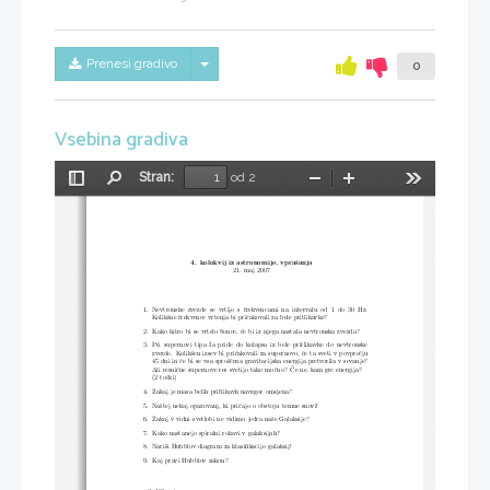
Skrij/prikaži meni
Prenesi gradivo
0
Vsebina gradiva
Stran:
od 2
Preklopi
Najdi
Pomanjšaj
Povečaj
Orodja
stransko
vrstico
4.  kolokvij iz astronomije, vprašanja
21. maj 2007
1. Nevtronske zvezde se vrtijo s frekvencami na intervalu od
1 do 30 Hz.
Kolikšne frekvence vrtenja bi pričakovali za bele pritlika
vke?
2. Kako hitro bi se vrtelo Sonce, če bi iz njega nastala nevtro
nska zvezda?
3. Pri supernovi tipa Ia pride do kolapsa iz bele pritlikavke
do nevtronske
zvezde. Kolikšen izsev bi pričakovali za supernovo, če ta sv
eti v povprečju
45 dni in če bi se vsa sproščena gravitacijska energija pretv
orila v sevanje?
Ali resnične supernove res svetijo tako močno? Če ne, kam gre
energija?
(2 točki)
4. Zakaj je masa belih pritlikavk navzgor omejena?
5. Naštej nekaj opazovanj, ki pričajo o obstoju temne snovi!
6. Zakaj v vidni svetlobi ne vidimo jedra naše Galaksije?
7. Kako nastanejo spiralni rokavi v galaksijah?
8. Nariši Hubblov diagram za klasifikacijo galaksij!
9. Kaj pravi Hubblov zakon?
8