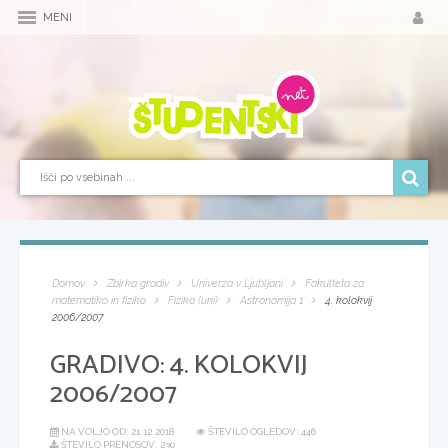
MENI
Domov
Zbirka gradiv
Univerza v Ljubljani
Fakulteta za
matematiko in fiziko
Fizika (uni)
Astronomija 1
4. kolokvij
2006/2007
GRADIVO:
4. KOLOKVIJ
2006/2007
NA VOLJO OD:
21.12.2018
ŠTEVILO OGLEDOV: 446
ŠTEVILO PRENOSOV: 230