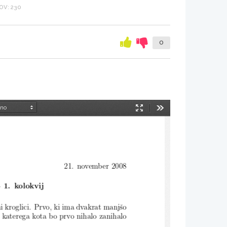
V: 230
0
Način
Orodja
predstavitve
21. november 2008
- 1. kolokvij
ni kro
glici. Prvo, ki ima dvakrat manjˇso
 katerega kota bo prvo nihalo zanihalo