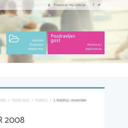
Prijava ali registracija
Pozdravljen
gost
ISKALNIK
ŠTUDIJSKIH
PRIJAVA ALI
PROGRAMOV
REGISTRACIJA
ziko
Fizika (uni)
Fizika 1
1. kolokvij, november
R 2008