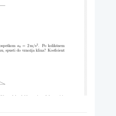
2
pospeˇskom
a
= 2 m/s
. Po kolikˇsnem
0
hu, spusti
do vznoˇzja klina? Koeficient
 50 cm dolgo
lahko vrvico. Od strani je
e masa
veriˇzice? Tangenta na veriˇzico v
. Kot
α
je 30
.
◦