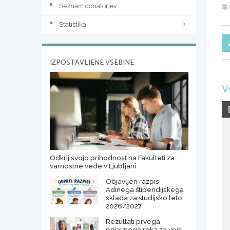
Seznam donatorjev
Statistika
IZPOSTAVLJENE VSEBINE
V
Odkrij svojo prihodnost na Fakulteti za
varnostne vede v Ljubljani
Objavljen razpis
Adinega štipendijskega
sklada za študijsko leto
2026/2027
Rezultati prvega
prijavnega roka za vpis