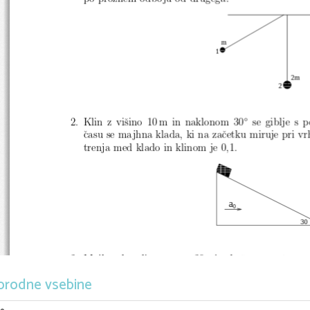
m
1
 

 

2m
  

2
  

  

2. Klin z viˇsino 10 m in naklonom 30
se giblje s 
◦
ˇcasu se majhna klada, ki na zaˇcetku miruje pri vr
trenja med klado in klinom je 0,1.
    

    

    

    

    

    

    

    

a
0
     

30
3. Majhna kroglica z maso 30 g je obeˇsena na strop s
nanjo pripeta veriˇzica, kot kaˇze slika. Kolikˇsna j
orodne vsebine
toˇcki, kjer je ta pripeta na kroglico, je vodoravna