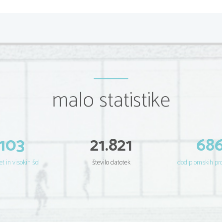
malo statistike
103
21.821
68
et in visokih šol
število datotek
dodiplomskih p