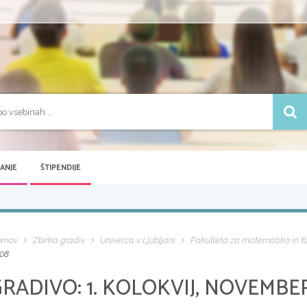
VANJE
ŠTIPENDIJE
omov
Zbirka gradiv
Univerza v Ljubljani
Fakulteta za matematiko in fi
08
GRADIVO:
1. KOLOKVIJ, NOVEMBE