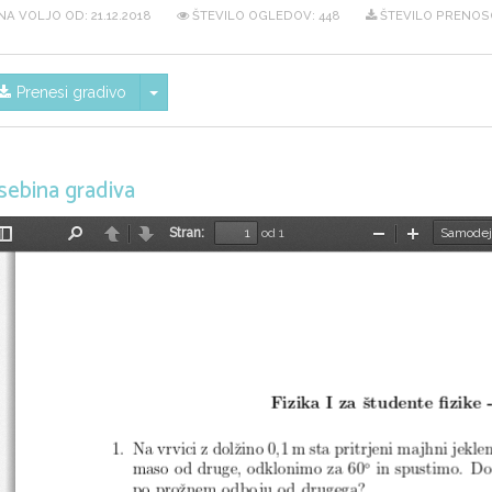
NA VOLJO OD:
21.12.2018
ŠTEVILO OGLEDOV: 448
ŠTEVILO PRENOSO
Skrij/prikaži meni
Prenesi gradivo
sebina gradiva
Stran:
od 1
Preklopi
Najdi
Nazaj
Naprej
Pomanjšaj
Povečaj
stransko
vrstico
Fizika I za ˇstudente fizike 
1. Na vrvici z dolˇzino 0,1 m sta pritrjeni majhni jekle
maso od druge, odklonimo za 60
in spustimo. Do
◦
po proˇznem odboju od drugega?