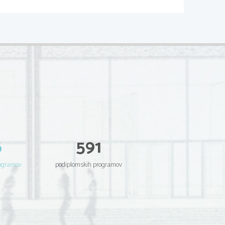
6
591
rogramov
podiplomskih programov