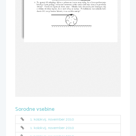
4. Na zgornji del mlinskega kolesa s polmerom 1 m in maso 60 kg,
ki se brez spodrsavanja
kotali po ravni podlagi, vodoravno usmerimo vodni curek s hi
trostjo 10 m
/
s in presekom
2
100 cm
.  Curek ob lopaticah obrne smer.  Mlinsko kolo obravnavaj kot
homogen valj
z velikim ˇstevilom lopatic, ki se med seboj ne motijo. Po kol
ikˇsnem ˇcasu mlinsko kolo
doseˇze 95% svoje konˇcne hitrosti, ˇce na zaˇcetku miruje?
Sorodne vsebine
1. kolokvij, november 2010
1. kolokvij, november 2010