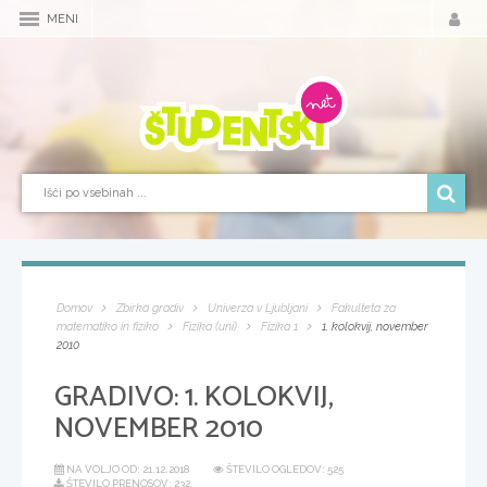
MENI
Domov
Zbirka gradiv
Univerza v Ljubljani
Fakulteta za
matematiko in fiziko
Fizika (uni)
Fizika 1
1. kolokvij, november
2010
GRADIVO:
1. KOLOKVIJ,
NOVEMBER 2010
NA VOLJO OD:
21.12.2018
ŠTEVILO OGLEDOV: 525
ŠTEVILO PRENOSOV: 232