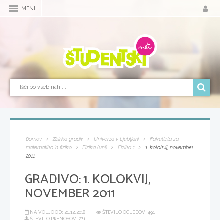
MENI
Domov
Zbirka gradiv
Univerza v Ljubljani
Fakulteta za
matematiko in fiziko
Fizika (uni)
Fizika 1
1. kolokvij, november
2011
GRADIVO:
1. KOLOKVIJ,
NOVEMBER 2011
NA VOLJO OD:
21.12.2018
ŠTEVILO OGLEDOV: 491
ŠTEVILO PRENOSOV: 271