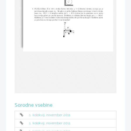
4.  Preˇcka  dolˇzine
R
se  vrti  s  stalno  kotno  hitrostjo
ω
v  vodoravni  ravnini,  na  njej  pa  je
prevrtana kroglica mase
m
.  Kroglica je preko lahkega ˇskripca povezana z viseˇco uteˇzjo
1
mase
m
.   Ob
t
=  0  kroglica  miruje  pri
r
=
R/
4,  potem  pa  jo  spustimo,  in  se  zaˇcne
2
brez trenja gibati po preˇcki navzven.  Kolikˇsna je radialna hitrost krogle pri
r
= 3
R
/4?
Kolikˇsna je v tem trenutku vodoravna komponenta sile preˇcke na kroglo?  Kolikˇsen navor
je potreben za vrtenje preˇcke v tem trenutku?
ω
r
R
Sorodne vsebine
1. kolokvij, november 2011
1. kolokvij, november 2011