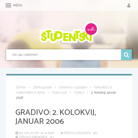
MENI
Domov
Zbirka gradiv
Univerza v Ljubljani
Fakulteta za
matematiko in fiziko
Fizika (uni)
Fizika 1
2. kolokvij, januar
2006
GRADIVO:
2. KOLOKVIJ,
JANUAR 2006
NA VOLJO OD:
21.12.2018
ŠTEVILO OGLEDOV: 362
ŠTEVILO PRENOSOV: 313